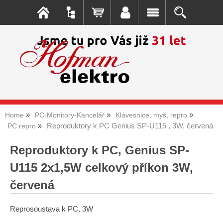
Home
PC-Monitory-Kancelář
Klávesnice, myš, repro
Reproduktory k PC Genius SP-U115 , 3W, červená
PC repro
Reproduktory k PC, Genius SP-
U115 2x1,5W celkový příkon 3W,
červená
Reprosoustava k PC, 3W