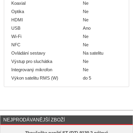
Koaxial
Ne
Optika
Ne
HDMI
Ne
USB
Ano
Wi-Fi
Ne
NFC
Ne
Ovládání sestavy
Na satelitu
Výstup pro sluchátka
Ne
Integrovaný mikrofon
Ne
Výkon satelitu RMS (W)
do 5
NEJPRODÁVANĚJŠÍ ZBOŽÍ