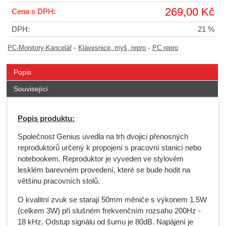
269,00 Kč
Cena s DPH:
DPH:
21 %
-
-
PC-Monitory-Kancelář
Klávesnice, myš, repro
PC repro
Popis
Související
Popis produktu:
Společnost Genius uvedla na trh dvojici přenosných
reproduktorů určený k propojení s pracovní stanicí nebo
notebookem. Reproduktor je vyveden ve stylovém
lesklém barevném provedení, které se bude hodit na
většinu pracovních stolů.
O kvalitní zvuk se starají 50mm měniče s výkonem 1.5W
(celkem 3W) při slušném frekvenčním rozsahu 200Hz -
18 kHz. Odstup signálu od šumu je 80dB. Napájení je