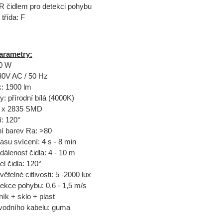
R čidlem pro detekci pohybu
 třída: F
arametry:
20 W
230V AC / 50 Hz
k: 1900 lm
vy: přírodní bílá (4000K)
28 x 2835 SMD
í: 120°
ní barev Ra: >80
asu svícení: 4 s - 8 min
dálenost čidla: 4 - 10 m
el čidla: 120°
větelné citlivosti: 5 -2000 lux
tekce pohybu: 0,6 - 1,5 m/s
iník + sklo + plast
řívodního kabelu: guma