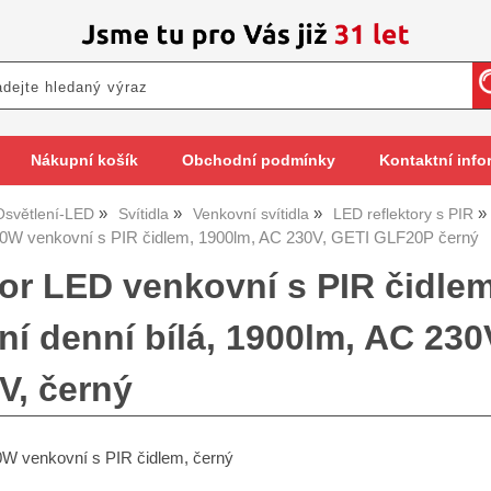
Nákupní košík
Obchodní podmínky
Kontaktní info
Osvětlení-LED
Svítidla
Venkovní svítidla
LED reflektory s PIR
20W venkovní s PIR čidlem, 1900lm, AC 230V, GETI GLF20P černý
tor LED venkovní s PIR čidlem
lní denní bílá, 1900lm, AC 23
V, černý
0W venkovní s PIR čidlem, černý