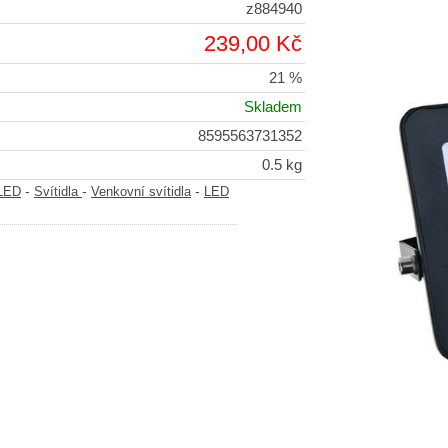
z884940
239,00 Kč
21 %
Skladem
8595563731352
0.5 kg
-
-
-
-LED
Svítidla
Venkovní svítidla
LED