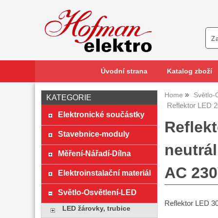
Úvodní strana
Katalog zboží
Home
Světlo-
KATEGORIE
Reflektor LED 
Elektronické součástky
Reflek
Stavebnice-moduly
neutrá
Měření-Nářadí-Dílna
AC 230
Elektroinstalační materiál
Světlo-Osvětlení-LED
Reflektor LED 3
LED žárovky, trubice