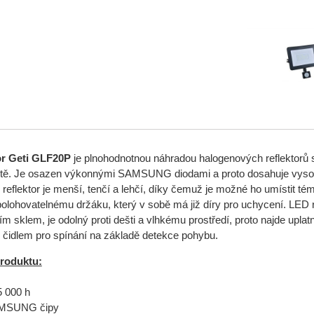
or Geti GLF20P
je plnohodnotnou náhradou halogenových reflektorů s
zitě. Je osazen výkonnými SAMSUNG diodami a proto dosahuje vysok
eflektor je menší, tenčí a lehčí, díky čemuž je možné ho umístit témě
polohovatelnému držáku, který v sobě má již díry pro uchycení. LED 
 sklem, je odolný proti dešti a vlhkému prostředí, proto najde uplatněn
čidlem pro spínání na základě detekce pohybu.
roduktu:
5 000 h
AMSUNG čipy