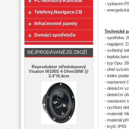
PC-Monitory-Kancelář
- vybaven PI
- energetická
Telefony,Navigace,CB
Infračervené panely
Technické p
Domácí spotřebiče
- spotřeba: 
- napájení: 
- světelný to
NEJPRODÁVANĚJŠÍ ZBOŽÍ
- teplota bar
- typ čipu: 
Reproduktor středobasový
- úhel svícen
Visaton W100S 4 Ohm/30W @
- index podá
3.4"/9,4cm
- nastavení č
- detekční vz
- detekční úh
- nastavení s
- rychlost de
- materiál: hl
- materiál p
- krytí: IP65