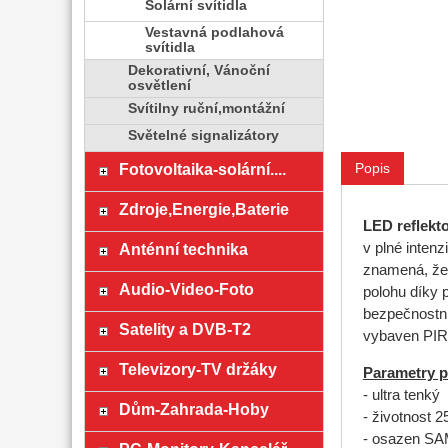
Solární svítidla
Vestavná podlahová
svítidla
Dekorativní, Vánoční
osvětlení
Svítilny ruční,montážní
Světelné signalizátory
Fotovoltaika-solární....
Popis
Zdroje,Energie,Baterie
LED reflekt
Anténní technika
v plné inten
znamená, že r
Audio-Video-Foto
polohu díky 
bezpečnostním
Satelity a DVB-T2
vybaven PIR 
Televizory-TV držáky
Parametry p
- ultra tenký
Dům-Zahrada-Hoby
- životnost 2
- osazen S