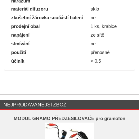
nárazům
materiál difuzoru
sklo
zkušební žárovka součástí balení
ne
prodejní obal
1 ks, krabice
napájení
ze sítě
stmívání
ne
použití
přenosné
účiník
> 0,5
NEJPRODÁVANĚJŠÍ ZBOŽÍ
MODUL GRAMO PŘEDZESILOVAČE pro gramofon