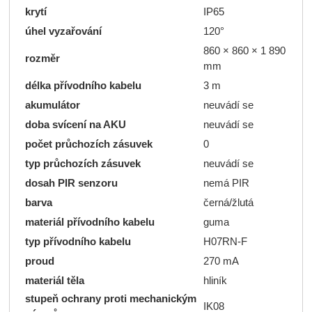
krytí
IP65
úhel vyzařování
120°
860 × 860 × 1 890
rozměr
mm
délka přívodního kabelu
3 m
akumulátor
neuvádí se
doba svícení na AKU
neuvádí se
počet průchozích zásuvek
0
typ průchozích zásuvek
neuvádí se
dosah PIR senzoru
nemá PIR
barva
černá/žlutá
materiál přívodního kabelu
guma
typ přívodního kabelu
H07RN-F
proud
270 mA
materiál těla
hliník
stupeň ochrany proti mechanickým
IK08