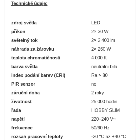
Technické údaje:
zdroj světla
LED
příkon
2× 30 W
světelný tok
2× 2 400 lm
náhrada za žárovku
2× 260 W
teplota chromatičnosti
4 000 K
barva světla
neutrální bílá
index podání barev (CRI)
Ra > 80
PIR senzor
ne
záruční doba
2 roky
životnost
25 000 hodin
řada
HOBBY SLIM
napětí
220–240 V~
frekvence
50/60 Hz
rozsah pracovní teploty
-20 °C až +40 °C