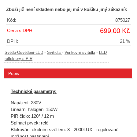
Zboži již není skladem nebo jej má v košíku jiný zákazník
Kód:
875027
699,00 Kč
Cena s DPH:
DPH:
21 %
-
-
-
Světlo-Osvětlení-LED
Svítidla
Venkovní svítidla
LED
reflektory s PIR
Popis
Technické parametry:
Napájení: 230V
Lineární halogen: 150W
PIR čidlo: 120° / 12 m
Spínací prvek: relé
Blokování okolním světlem: 3 - 2000LUX - regulovaně -
možnost nastavení