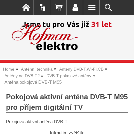
Home
Anténní technika
Antény DVB-T,Wi-Fi,CB
Antény na DVB-T2
DVB-T pokojové antény
Anténa pokojová DVB-T M95
Pokojová aktivní anténa DVB-T M95
pro příjem digitální TV
Pokojová aktivní anténa DVB-T
kliknutím zvětšíte