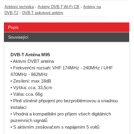
-
-
Anténní technika
Antény DVB-T,Wi-Fi,CB
Antény na
-
DVB-T2
DVB-T pokojové antény
Popis
Související
DVB-T Anténa M95
• Aktivní DVBT anténa
• Frekvenční rozsah: VHF 174MHz - 240MHz / UHF
470MHz - 862MHz
• Zesílení: max 18dB
• Výška: cca. 33,5cm
• Váha: cca. 66g
• Plně stíněné připojení pro bezproblémovou a snadnou
instalaci
• Vhodná a kompatibilní pro příjem všech digitálních
pozemních signálů
• S aktivním zesilovačem s napájením 5 voltů