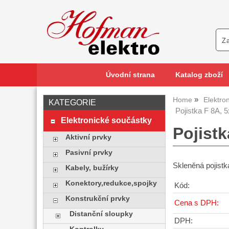
Úvodní strana
Katalog zboží
Home
Elektro
KATEGORIE
Pojistka F 8A, 
Elektronické součástky
Pojistk
Aktivní prvky
Pasivní prvky
Skleněná pojistk
Kabely, bužírky
Konektory,redukce,spojky
Kód:
Konstrukční prvky
Cena s DPH:
Distanční sloupky
DPH: