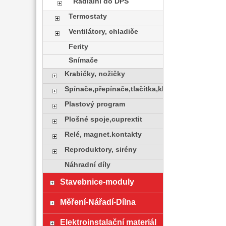
Radiální do DPS
Termostaty
Ventilátory, chladiče
Ferity
Snímače
Krabičky, nožičky
Spínače,přepínače,tlačítka,klávesy
Plastový program
Plošné spoje,cuprextit
Relé, magnet.kontakty
Reproduktory, sirény
Náhradní díly
Stavebnice-moduly
Měření-Nářadí-Dílna
Elektroinstalační materiál