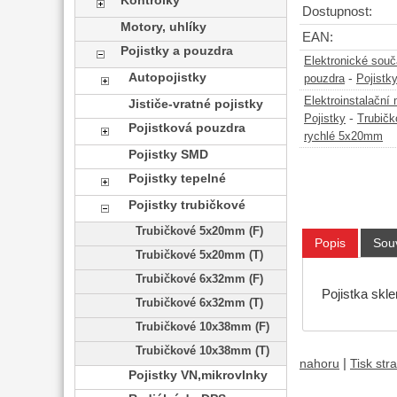
Kontrolky
Dostupnost:
Motory, uhlíky
EAN:
Pojistky a pouzdra
Elektronické sou
Autopojistky
-
pouzdra
Pojistk
Elektroinstalační 
Jističe-vratné pojistky
-
Pojistky
Trubičk
Pojistková pouzdra
rychlé 5x20mm
Pojistky SMD
Pojistky tepelné
Pojistky trubičkové
Trubičkové 5x20mm (F)
Popis
Souv
Trubičkové 5x20mm (T)
Trubičkové 6x32mm (F)
Pojistka skl
Trubičkové 6x32mm (T)
Trubičkové 10x38mm (F)
Trubičkové 10x38mm (T)
|
nahoru
Tisk str
Pojistky VN,mikrovlnky