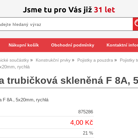
Nákupní košík
Obchodní podmínky
Kontaktní info
nické součástky
Konstrukční prvky
Pojistky a pouzdra
Pojistky 
5x20mm, rychlá
a trubičková skleněná F 8A, 
a F 8A , 5x20mm, rychlá
875286
4,00 Kč
21 %