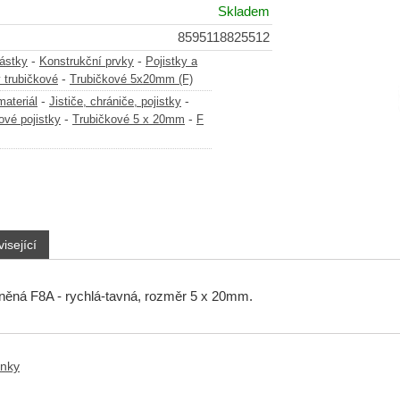
Skladem
8595118825512
-
-
částky
Konstrukční prvky
Pojistky a
-
y trubičkové
Trubičkové 5x20mm (F)
-
-
materiál
Jističe, chrániče, pojistky
-
-
ové pojistky
Trubičkové 5 x 20mm
F
isející
eněná F8A - rychlá-tavná, rozměr 5 x 20mm.
anky