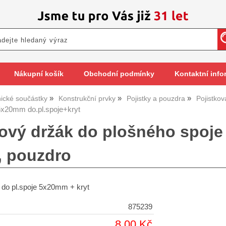
Nákupní košík
Obchodní podmínky
Kontaktní info
nické součástky
Konstrukční prvky
Pojistky a pouzdra
Pojistko
5x20mm do.pl.spoje+kryt
kový držák do plošného spoje
, pouzdro
 do pl.spoje 5x20mm + kryt
875239
8,00 Kč