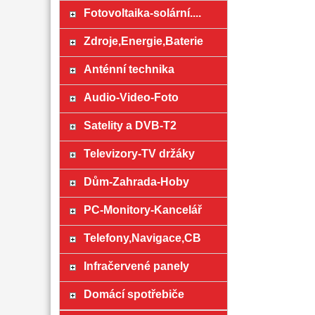
Fotovoltaika-solární....
Zdroje,Energie,Baterie
Anténní technika
Audio-Video-Foto
Satelity a DVB-T2
Televizory-TV držáky
Dům-Zahrada-Hoby
PC-Monitory-Kancelář
Telefony,Navigace,CB
Infračervené panely
Domácí spotřebiče