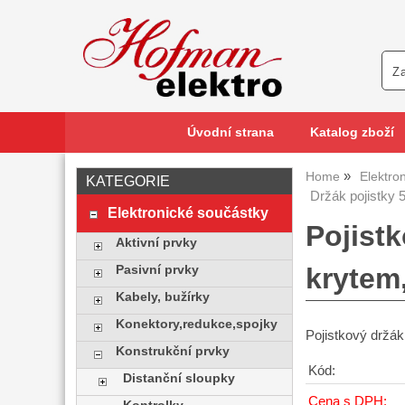
Úvodní strana
Katalog zboží
Home
Elektro
KATEGORIE
Držák pojistky 
Elektronické součástky
Pojist
Aktivní prvky
krytem
Pasivní prvky
Kabely, bužírky
Konektory,redukce,spojky
Pojistkový držák
Konstrukční prvky
Kód:
Distanční sloupky
Cena s DPH: