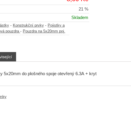
21 %
Skladem
-
-
částky
Konstrukční prvky
Pojistky a
-
ová pouzdra
Pouzdra na 5x20mm poj.
isející
ky 5x20mm do plošného spoje otevřený 6.3A + kryt
anky