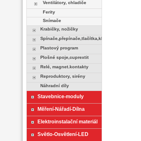
Ventilátory, chladiče
Ferity
Snímače
Krabičky, nožičky
Spínače,přepínače,tlačítka,klávesy
Plastový program
Plošné spoje,cuprextit
Relé, magnet.kontakty
Reproduktory, sirény
Náhradní díly
Stavebnice-moduly
Měření-Nářadí-Dílna
Elektroinstalační materiál
Světlo-Osvětlení-LED