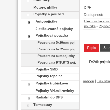
Kontrolky
Motory, uhlíky
DPH:
Pojistky a pouzdra
Dostupnost:
Autopojistky
Elektronické sou
-
pouzdra
Pojistk
Jističe-vratné pojistky
Pojistková pouzdra
Pouzdra na 5x20mm poj.
Popis
Souv
Pouzdra na 6x32mm poj.
Pouzdra na autopojistky
Držák pojist
Pouzdra na RTF,RTS poj.
Pojistky SMD
Pojistky tepelné
|
nahoru
Tisk str
Pojistky trubičkové
Pojistky VN,mikrovlnky
Radiální do DPS
Termostaty