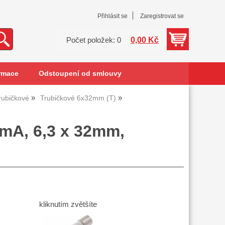
Přihlásit se
Zaregistrovat se
0,00 Kč
Počet položek: 0
rmace
Odstoupení od smlouvy
trubičkové
Trubičkové 6x32mm (T)
0mA, 6,3 x 32mm,
kliknutím zvětšíte