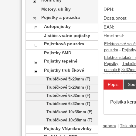
Kontrolky
Motory, uhlíky
DPH:
Pojistky a pouzdra
Dostupnost:
Autopojistky
EAN:
Jističe-vratné pojistky
Hmotnost:
Pojistková pouzdra
Elektronické sou
-
pouzdra
Pojistk
Pojistky SMD
Elektroinstalační 
Pojistky tepelné
-
Pojistky
Trubičk
pomalé 6,3x32m
Pojistky trubičkové
Trubičkové 5x20mm (F)
Popis
Souv
Trubičkové 5x20mm (T)
Trubičkové 6x32mm (F)
Pojistka ke
Trubičkové 6x32mm (T)
Trubičkové 10x38mm (F)
Trubičkové 10x38mm (T)
|
nahoru
Tisk str
Pojistky VN,mikrovlnky