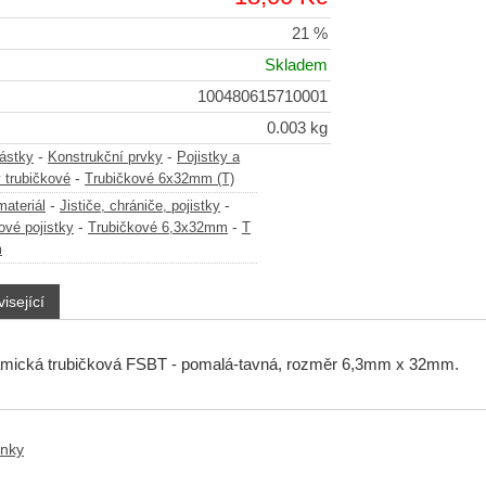
21 %
Skladem
100480615710001
0.003 kg
-
-
částky
Konstrukční prvky
Pojistky a
-
y trubičkové
Trubičkové 6x32mm (T)
-
-
materiál
Jističe, chrániče, pojistky
-
-
ové pojistky
Trubičkové 6,3x32mm
T
m
isející
ramická trubičková FSBT - pomalá-tavná, rozměr 6,3mm x 32mm.
anky