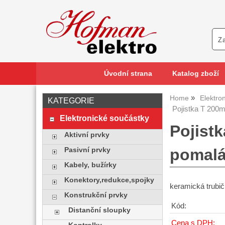
Úvodní strana
Katalog zboží
Home
Elektro
KATEGORIE
Pojistka T 200
Elektronické součástky
Pojist
Aktivní prvky
pomalá
Pasivní prvky
Kabely, bužírky
Konektory,redukce,spojky
keramická trubi
Konstrukční prvky
Kód:
Distanční sloupky
Cena s DPH: