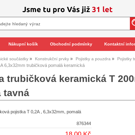
Nákupní košík
Obchodní podmínky
Kontaktní info
nické součástky
Konstrukční prvky
Pojistky a pouzdra
Pojistky 
mA 6,3x32mm trubičková pomalá keramická
ka trubičková keramická T 20
 tavná
čková pojistka T 0,2A , 6,3x32mm, pomalá
876344
18,00 Kč