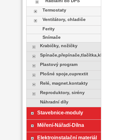
Radiální do DPS
Termostaty
Ventilátory, chladiče
Ferity
Snímače
Krabičky, nožičky
Spínače,přepínače,tlačítka,klávesy
Plastový program
Plošné spoje,cuprextit
Relé, magnet.kontakty
Reproduktory, sirény
Náhradní díly
Stavebnice-moduly
Měření-Nářadí-Dílna
Elektroinstalační materiál