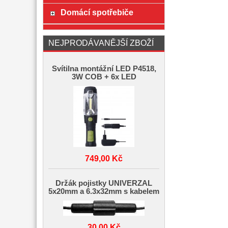
Domácí spotřebiče
NEJPRODÁVANĚJŠÍ ZBOŽÍ
Svítilna montážní LED P4518,
3W COB + 6x LED
749,00 Kč
Držák pojistky UNIVERZAL
5x20mm a 6.3x32mm s kabelem
30,00 Kč