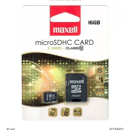
Kód:
874882