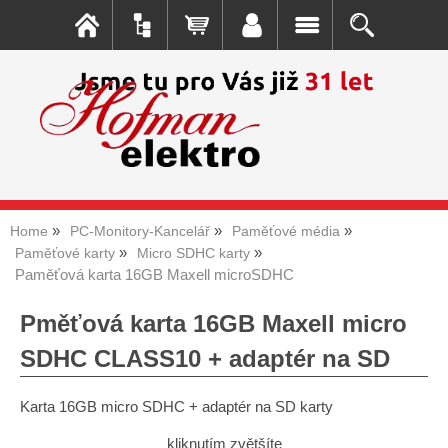
Home
PC-Monitory-Kancelář
Paměťové média
Paměťové karty
Micro SDHC karty
Paměťová karta 16GB Maxell microSDHC
Pměťová karta 16GB Maxell micro
SDHC CLASS10 + adaptér na SD
Karta 16GB micro SDHC + adaptér na SD karty
kliknutím zvětšíte