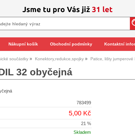
Nákupní košík
Obchodní podmínky
Kontaktní info
nické součástky
Konektory,redukce,spojky
Patice, lišty jumperové
 DIL 32 obyčejná
yčejná
783499
5,00 Kč
21 %
Skladem