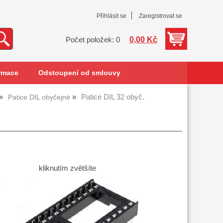
Přihlásit se
Zaregistrovat se
0,00 Kč
Počet položek: 0
rmace
Odstoupení od smlouvy
Patice DIL 32 obyč.
Patice DIL obyčejné
kliknutím zvětšíte