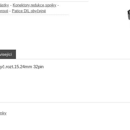
-
-
částky
Konektory,redukce,spojky
-
erové
Patice DIL obyčejné
isející
byč.rozt.15.24mm 32pin
anky