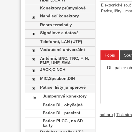
HDMI,SCART
Elektronické sou
Konektory průmyslové
Patice, lišty jump
Napájecí konektory
Repro terminály
Signálové a datové
Telefonní, LAN (UTP)
Vodotěsné univerzální
Popis
Souv
Anténní, BNC, TNC, F, N,
FME, UHF, SMA
DIL patice o
JACK,CINCH
MIC,Speakon,DIN
Patice, lišty jumperové
Jumperové konektory
Patice DIL obyčejné
Patice DIL precizní
|
nahoru
Tisk str
Patice PLCC , na SD
karty