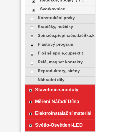
Redukce, spojky, ( T )
Svorkovnice
Konstrukční prvky
Krabičky, nožičky
Spínače,přepínače,tlačítka,klávesy
Plastový program
Plošné spoje,cuprextit
Relé, magnet.kontakty
Reproduktory, sirény
Náhradní díly
Stavebnice-moduly
Měření-Nářadí-Dílna
Elektroinstalační materiál
Světlo-Osvětlení-LED