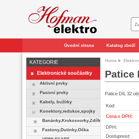
Úvodní strana
Katalog zboží
Home
Elektro
KATEGORIE
Patice
Elektronické součástky
Aktivní prvky
Pasivní prvky
Patice DIL 32 ob
Kabely, bužírky
Kód:
Konektory,redukce,spojky
Cena s DPH:
Banánky,Krokosvorky,Zdířky
DPH:
Fastony,Dutinky,Očka
Dostupnost: