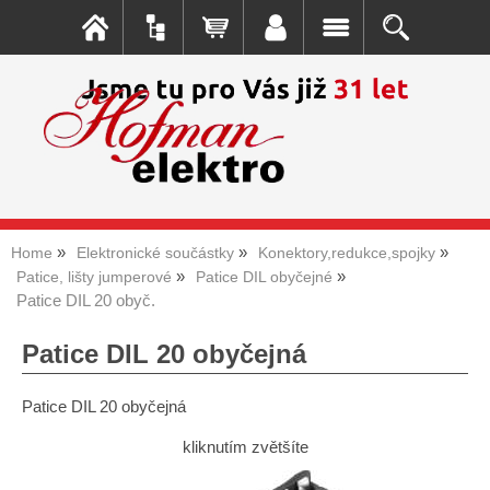
Home
Elektronické součástky
Konektory,redukce,spojky
Patice, lišty jumperové
Patice DIL obyčejné
Patice DIL 20 obyč.
Patice DIL 20 obyčejná
Patice DIL 20 obyčejná
kliknutím zvětšíte