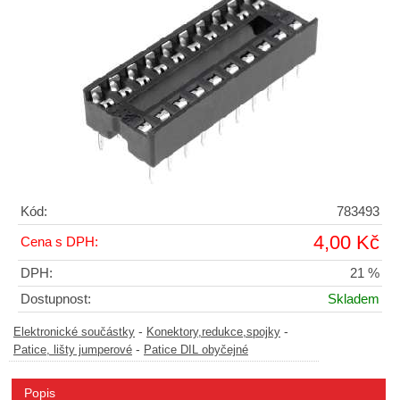
Kód:
783493
4,00 Kč
Cena s DPH:
DPH:
21 %
Dostupnost:
Skladem
-
-
Elektronické součástky
Konektory,redukce,spojky
-
Patice, lišty jumperové
Patice DIL obyčejné
Popis