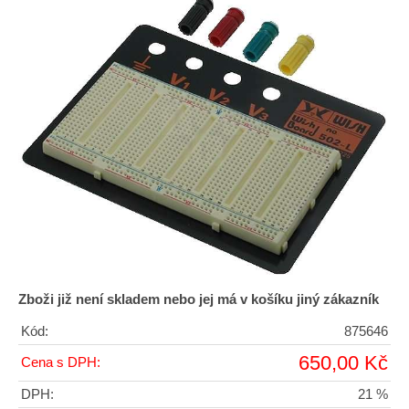
Zboži již není skladem nebo jej má v košíku jiný zákazník
Kód:
875646
650,00 Kč
Cena s DPH:
DPH:
21 %