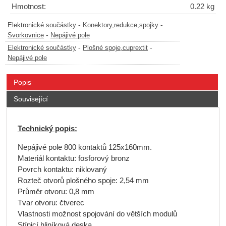
Hmotnost:
0.22 kg
-
-
Elektronické součástky
Konektory,redukce,spojky
-
Svorkovnice
Nepájivé pole
-
-
Elektronické součástky
Plošné spoje,cuprextit
Nepájivé pole
Popis
Související
Technický popis:
Nepájivé pole 800 kontaktů 125x160mm.
Materiál kontaktu: fosforový bronz
Povrch kontaktu: niklovaný
Rozteč otvorů plošného spoje: 2,54 mm
Průměr otvoru: 0,8 mm
Tvar otvoru: čtverec
Vlastnosti možnost spojování do větších modulů
Stínicí hliníková deska.