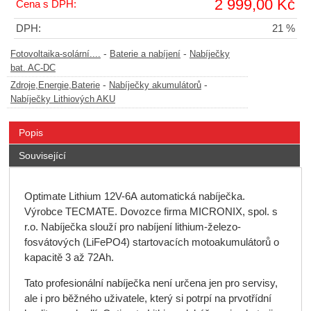
2 999,00 Kč
Cena s DPH:
DPH:
21 %
-
-
Fotovoltaika-solární....
Baterie a nabíjení
Nabíječky
bat. AC-DC
-
-
Zdroje,Energie,Baterie
Nabíječky akumulátorů
Nabíječky Lithiových AKU
Popis
Související
Optimate Lithium
12V-6A
automatická nabíječka
.
Výrobce
TECMATE
. Dovozce firma MICRONIX, spol. s
r.o.
Nabíječka
slouží pro nabíjení
lithium-železo-
fosvátových (LiFePO4)
startovacích motoakumulátorů
o
kapacitě 3 až 72Ah.
Tato profesionální
nabíječka
není určena jen pro servisy,
ale i pro běžného uživatele, který si potrpí na prvotřídní