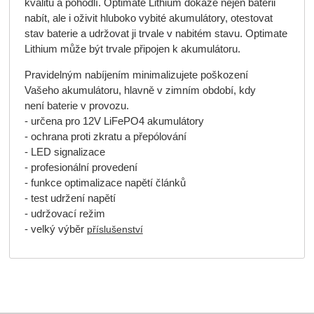
kvalitu a pohodlí.
Optimate Lithium
dokáže nejen
baterii
nabít
, ale i oživit hluboko
vybité akumulátory
, otestovat
stav
baterie
a udržovat ji trvale v nabitém stavu.
Optimate
Lithium
může být trvale připojen k
akumulátoru
.
Pravidelným
nabíjením
minimalizujete poškození
Vašeho
akumulátoru
, hlavně v zimním období, kdy
není
baterie
v provozu.
- určena pro
12V LiFePO4 akumulátory
- ochrana proti zkratu a přepólování
- LED signalizace
- profesionální provedení
- funkce optimalizace napětí článků
- test udržení napětí
-
udržovací režim
- velký výběr
příslušenství