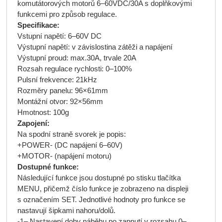
komutátorových motorů 6–60VDC/30A s doplňkovými
funkcemi pro způsob regulace.
Specifikace:
Vstupní napětí: 6–60V DC
Výstupní napětí: v závislostina zátěži a napájení
Výstupní proud: max.30A, trvale 20A
Rozsah regulace rychlosti: 0–100%
Pulsní frekvence: 21kHz
Rozměry panelu: 96×61mm
Montážní otvor: 92×56mm
Hmotnost: 100g
Zapojení:
Na spodní straně svorek je popis:
+POWER- (DC napájení 6–60V)
+MOTOR- (napájení motoru)
Dostupné funkce:
Následující funkce jsou dostupné po stisku tlačítka
MENU, přičemž číslo funkce je zobrazeno na displeji
s označením SET. Jednotlivé hodnoty pro funkce se
nastavují šipkami nahoru/dolů.
-1– Nastavení doby náběhu po zapnutí v rozsahu 0–