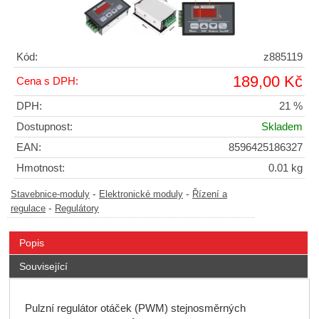
Kód:
z885119
189,00 Kč
Cena s DPH:
DPH:
21 %
Dostupnost:
Skladem
EAN:
8596425186327
Hmotnost:
0.01 kg
-
-
Stavebnice-moduly
Elektronické moduly
Řízení a
-
regulace
Regulátory
Popis
Související
Pulzní regulátor otáček (PWM) stejnosměrných