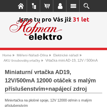
Home
Měření-Nářadí-Dílna
Elektrické nářadí
Vrtačka mini AD-19, 12V / 500mA
AKU šroubováky,vrtačky
Miniaturní vrtačka AD19,
12V/500mA 12000 otáček s malým
příslušenstvím+napájecí zdroj
Minivrtačka na plošné spoje, 12V 12000 ot/min s malým
příslušenstvím