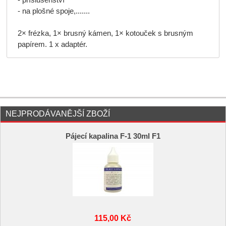
- příslušenství
- na plošné spoje,.......
2× frézka, 1× brusný kámen, 1× kotouček s brusným
papírem. 1 x adaptér.
NEJPRODÁVANĚJŠÍ ZBOŽÍ
Pájecí kapalina F-1 30ml F1
115,00 Kč