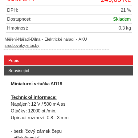
DPH:
21 %
Dostupnost:
Skladem
Hmotnost:
0.3 kg
-
-
Měření-Nářadí-Dílna
Elektrické nářadí
AKU
šroubováky,vrtačky
Popis
Související
Miniaturní vrtačka AD19
Technické informace:
Napájení: 12 V / 500 mA ss
Otáčky: 12000 ot./min.
Upínací rozmezí: 0.8 - 3 mm
- bezklíčový zámek čepu