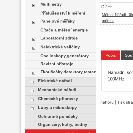
Multimetry
DPH:
Příslušenství k měření
Měření-Nářadí-Díl
měření
Panelové měřáky
Čítače a měření energie
Laboratorní zdroje
Nelektrické veličiny
Popis
Souv
Osciloskopy,generátory
Revizní přístroje
Zkoušečky,detektory,testery
Náhradní so
100MHz
Elektrické nářadí
Mechanické nářadí
Chemické přípravky
|
nahoru
Tisk str
Lupy a mikroskopy
Ochranné pomůcky
Organizéry, kufry, bedny