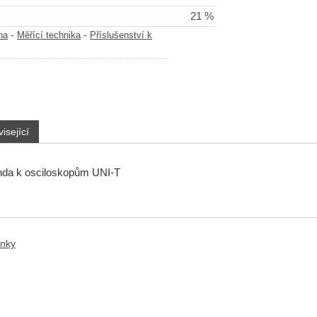
21 %
-
-
na
Měřící technika
Příslušenství k
isející
nda k osciloskopům UNI-T
anky