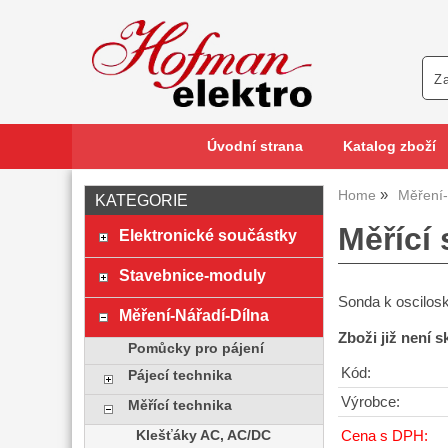
Úvodní strana
Katalog zboží
Home
Měření-
KATEGORIE
Měřící
Elektronické součástky
Stavebnice-moduly
Sonda k oscilo
Měření-Nářadí-Dílna
Zboži již není 
Pomůcky pro pájení
Kód:
Pájecí technika
Výrobce:
Měřící technika
Klešťáky AC, AC/DC
Cena s DPH: