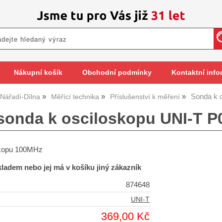
Nákupní košík
Obchodní podmínky
Kontaktní info
Sonda k 
Nářadí-Dílna
Měřící technika
Příslušenství k měření
 sonda k osciloskopu UNI-T 
skopu 100MHz
skladem nebo jej má v košíku jiný zákazník
874648
UNI-T
369,00 Kč