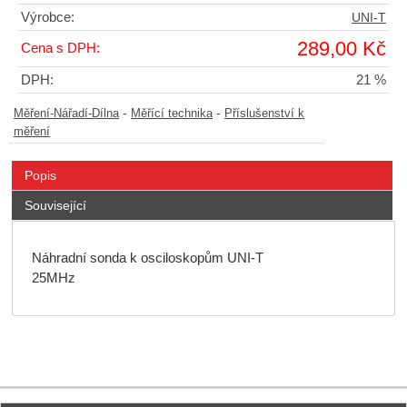
Výrobce:
UNI-T
289,00 Kč
Cena s DPH:
DPH:
21 %
-
-
Měření-Nářadí-Dílna
Měřící technika
Příslušenství k
měření
Popis
Související
Náhradní sonda k osciloskopům UNI-T
25MHz