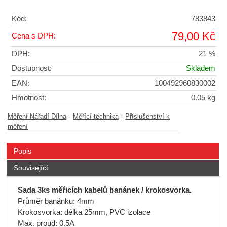
Kód:
783843
79,00 Kč
Cena s DPH:
DPH:
21 %
Dostupnost:
Skladem
EAN:
100492960830002
Hmotnost:
0.05 kg
-
-
Měření-Nářadí-Dílna
Měřící technika
Příslušenství k
měření
Popis
Související
Sada 3ks měřicích kabelů banánek / krokosvorka.
Průměr banánku: 4mm
Krokosvorka: délka 25mm, PVC izolace
Max. proud: 0.5A