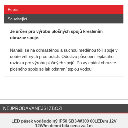
Popis
Související
Je určen pro výrobu plošných spojů kreslením
obrazce spoje.
Nanáší se na odmaštěnou a suchou měděnou fólii spoje v
dobře větrných prostorách. Odolává působení leptacího
roztoku pro výrobu plošných spojů. Po vyleptání obrazce
plošného spoje se lak odstraní teplou vodou.
NEJPRODÁVANĚJŠÍ ZBOŽÍ
LED pásek voděodolný IP50 SB3-W300 60LED/m 12V
12W/m denní bílá cena za 1m