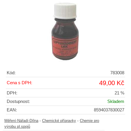
Kód:
783008
49,00 Kč
Cena s DPH:
DPH:
21 %
Dostupnost:
Skladem
EAN:
8594037830027
-
-
Měření-Nářadí-Dílna
Chemické přípravky
Chemie pro
výrobu pl.spojů