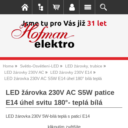
Home
Světlo-Osvětlení-LED
LED žárovky, trubice
LED žárovky 230V AC
LED žárovky 230V E14
LED žárovka 230V AC S5W E14 úhel 180° bílá teplá
LED žárovka 230V AC S5W patice
E14 úhel svitu 180°- teplá bílá
LED žárovka 230V 5W-bílá teplá s paticí E14
kliknutím zvětšíte