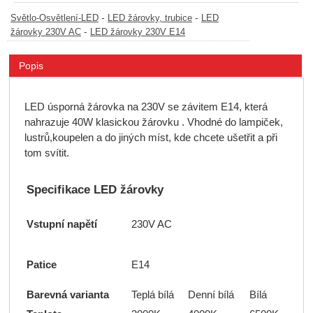
-
-
Světlo-Osvětlení-LED
LED žárovky, trubice
LED
-
žárovky 230V AC
LED žárovky 230V E14
Popis
LED úsporná žárovka na 230V se závitem E14, která
nahrazuje 40W klasickou žárovku . Vhodné do lampiček,
lustrů,koupelen a do jiných míst, kde chcete ušetřit a při
tom svítit.
Specifikace LED žárovky
Vstupní napětí
230V AC
Patice
E14
Barevná varianta
Teplá bílá
Denní bílá
Bílá