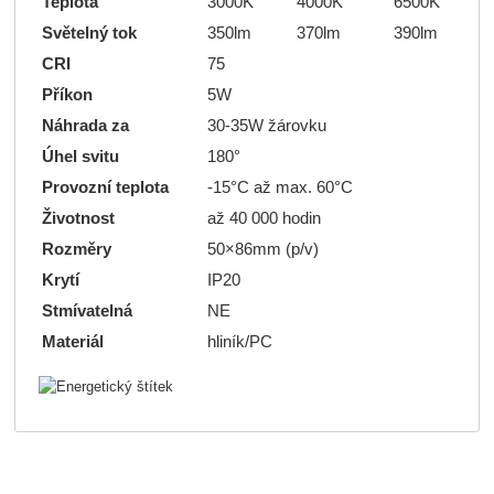
Teplota
3000K
4000K
6500K
Světelný tok
350lm
370lm
390lm
CRI
75
Příkon
5W
Náhrada za
30-35W žárovku
Úhel svitu
180°
Provozní teplota
-15°C až max. 60°C
Životnost
až 40 000 hodin
Rozměry
50×86mm (p/v)
Krytí
IP20
Stmívatelná
NE
Materiál
hliník/PC