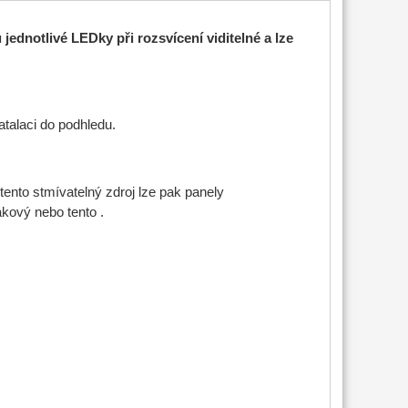
ednotlivé LEDky při rozsvícení viditelné a lze
atalaci do podhledu.
ento stmívatelný zdroj lze pak panely
akový nebo tento .