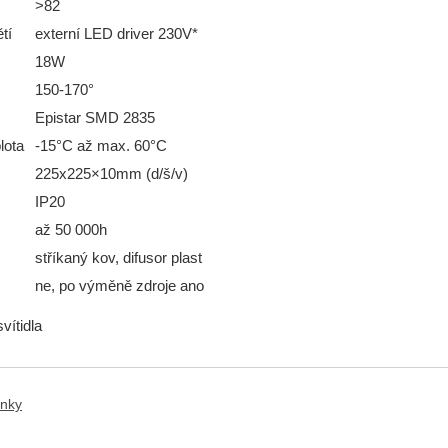
>82
tí
externí LED driver 230V*
18W
150-170°
Epistar SMD 2835
lota
-15°C až max. 60°C
225x225×10mm (d/š/v)
IP20
až 50 000h
stříkaný kov, difusor plast
ne, po výměně zdroje ano
vítidla
anky