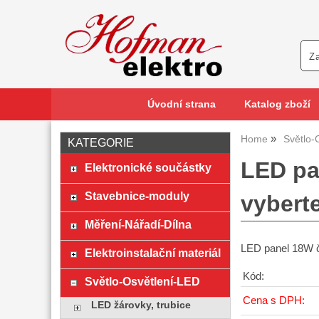
Úvodní strana
Katalog zboží
Home
Světlo-
KATEGORIE
LED pa
Elektronické součástky
Stavebnice-moduly
vyberte
Měření-Nářadí-Dílna
LED panel 18W č
Elektroinstalační materiál
Kód:
Světlo-Osvětlení-LED
Cena s DPH:
LED žárovky, trubice