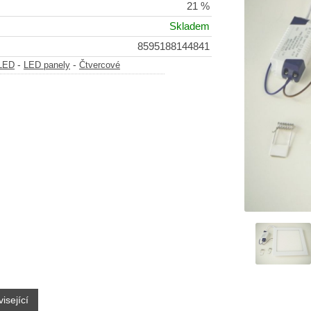
21 %
Skladem
8595188144841
-
-
-LED
LED panely
Čtvercové
isející