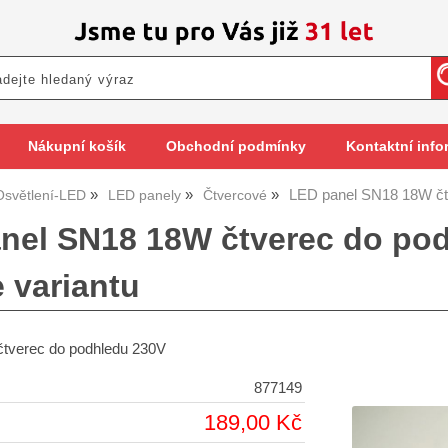
Nákupní košík
Obchodní podmínky
Kontaktní info
LED panel SN18 18W č
Osvětlení-LED
LED panely
Čtvercové
nel SN18 18W čtverec do pod
 variantu
tverec do podhledu 230V
877149
189,00 Kč