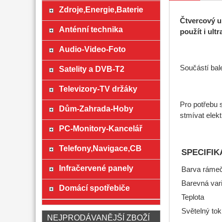
Zdroje,Energie,Baterie
Čtvercový ul
Anténní technika
použít i ult
Audio-Video-Foto
Součástí bale
Satelity a DVB-T2
Televizory-TV držáky
Pro potřebu 
Dům-Zahrada-Hoby
stmívat elek
PC-Monitory-Kancelář
Telefony,Navigace,CB
SPECIFIK
Infračervené panely
Barva ráme
Barevná var
Domácí spotřebiče
Teplota
Světelný tok
NEJPRODÁVANĚJŠÍ ZBOŽÍ