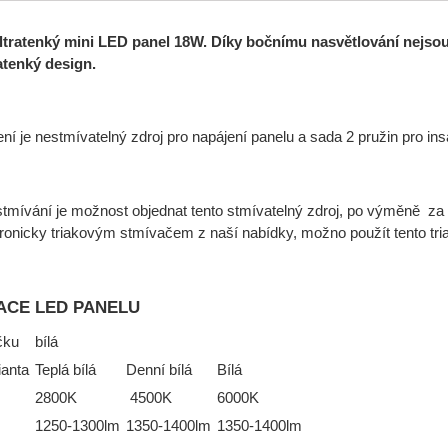
tratenký mini LED panel 18W. Díky bočnímu nasvětlování nejsou j
ratenký design.
ní je nestmívatelný zdroj pro napájení panelu a sada 2 pružin pro ins
stmívání je možnost objednat tento stmívatelný zdroj, po výměně za t
tronicky triakovým stmívačem z naší nabídky, možno použít tento tri
ACE LED PANELU
čku
bílá
ianta
Teplá bílá
Denní bílá
Bílá
2800K
4500K
6000K
1250-1300lm
1350-1400lm
1350-1400lm