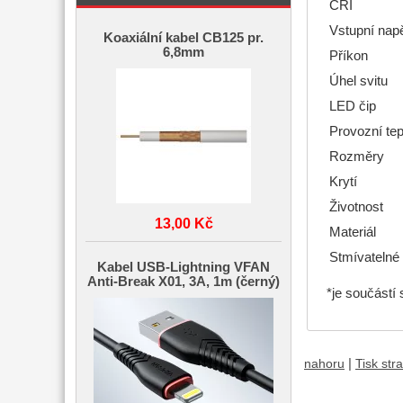
CRI
Vstupní napě
Koaxiální kabel CB125 pr.
6,8mm
Příkon
Úhel svitu
LED čip
Provozní tep
Rozměry
Krytí
Životnost
13,00 Kč
Materiál
Stmívatelné
Kabel USB-Lightning VFAN
Anti-Break X01, 3A, 1m (černý)
*je součástí s
|
nahoru
Tisk str