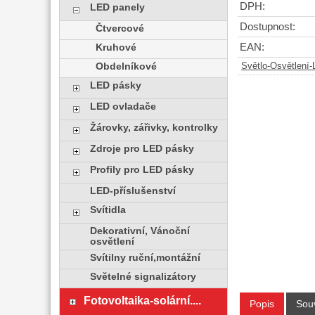
DPH:
LED panely
Dostupnost:
Čtvercové
EAN:
Kruhové
Obdelníkové
Světlo-Osvětlení
LED pásky
LED ovladače
Žárovky, zářivky, kontrolky
Zdroje pro LED pásky
Profily pro LED pásky
LED-příslušenství
Svítidla
Dekorativní, Vánoční
osvětlení
Svítilny ruční,montážní
Světelné signalizátory
Fotovoltaika-solární....
Popis
Souv