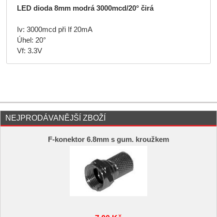
LED dioda 8mm modrá 3000mcd/20° čirá
Iv: 3000mcd při If 20mA
Úhel: 20°
Vf: 3.3V
NEJPRODÁVANĚJŠÍ ZBOŽÍ
F-konektor 6.8mm s gum. kroužkem