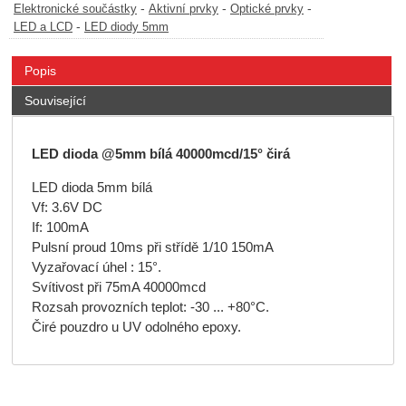
-
-
-
Elektronické součástky
Aktivní prvky
Optické prvky
-
LED a LCD
LED diody 5mm
Popis
Související
LED dioda @5mm bílá 40000mcd/15° čirá
LED dioda 5mm bílá
Vf: 3.6V DC
If: 100mA
Pulsní proud 10ms při střídě 1/10 150mA
Vyzařovací úhel : 15°.
Svítivost při 75mA 40000mcd
Rozsah provozních teplot: -30 ... +80°C.
Čiré pouzdro u UV odolného epoxy.