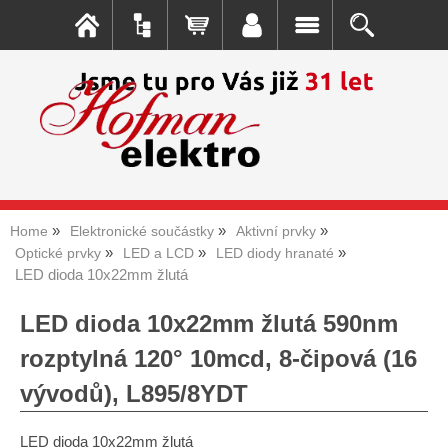
Home
Elektronické součástky
Aktivní prvky
Optické prvky
LED a LCD
LED diody hranaté
LED dioda 10x22mm žlutá
LED dioda 10x22mm žlutá 590nm
rozptylná 120° 10mcd, 8-čipová (16
vývodů), L895/8YDT
LED dioda 10x22mm žlutá