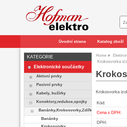
Úvodní strana
Katalog zboží
Home
Elektro
KATEGORIE
Krokosvorka izo
Elektronické součástky
Krokos
Aktivní prvky
Pasivní prvky
Krokosvorka izo
Kabely, bužírky
Konektory,redukce,spojky
Kód:
Banánky,Krokosvorky,Zdířky
Cena s DPH:
Banánky
DPH:
Krokosvorky