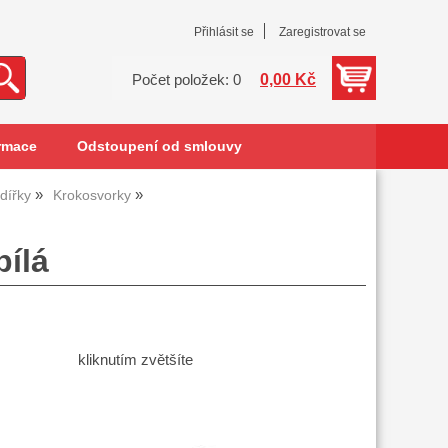
Přihlásit se
Zaregistrovat se
0,00 Kč
Počet položek: 0
rmace
Odstoupení od smlouvy
dířky
Krokosvorky
ílá
kliknutím zvětšíte