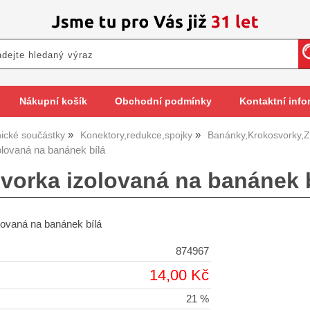
Nákupní košík
Obchodní podmínky
Kontaktní info
nické součástky
Konektory,redukce,spojky
Banánky,Krokosvorky,Z
lovaná na banánek bílá
vorka izolovaná na banánek b
lovaná na banánek bílá
874967
14,00 Kč
21 %