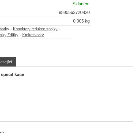
Skladem
8595563720820
0.005 kg
-
-
částky
Konektory,redukce,spojky
-
rky,Zdířky
Krokosvorky
isející
 specifikace
anky