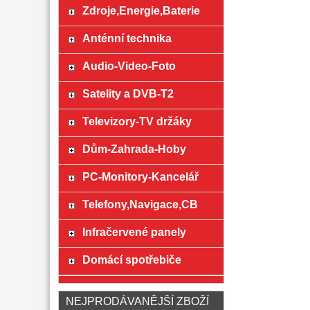
Zdroje,Energie,Baterie
Anténní technika
Audio-Video-Foto
Satelity a DVB-T2
Televizory-TV držáky
Dům-Zahrada-Hoby
PC-Monitory-Kancelář
Telefony,Navigace,CB
Infračervené panely
Domácí spotřebiče
NEJPRODÁVANĚJŠÍ ZBOŽÍ