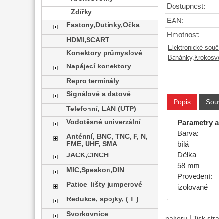
Dostupnost:
Zdířky
EAN:
Fastony,Dutinky,Očka
Hmotnost:
HDMI,SCART
Elektronické sou
Konektory průmyslové
Banánky,Krokosvo
Napájecí konektory
Repro terminály
Signálové a datové
Popis
Souv
Telefonní, LAN (UTP)
Vodotěsné univerzální
Parametry a
Barva:
Anténní, BNC, TNC, F, N,
FME, UHF, SMA
bílá
Délka:
JACK,CINCH
58 mm
MIC,Speakon,DIN
Provedení:
Patice, lišty jumperové
izolované
Redukce, spojky, ( T )
Svorkovnice
|
nahoru
Tisk str