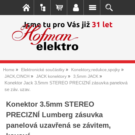
Home
Elektronické součástky
Konektory,redukce,spojky
JACK,CINCH
JACK konektory
3,5mm JACK
Konektor Jack 3.5mm STEREO PRECIZNÍ zásuvka panelová
se záv. uzav.
Konektor 3.5mm STEREO
PRECIZNÍ Lumberg zásuvka
panelová uzavřená se závitem,