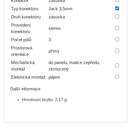
Konektor
zásuvka
Typ konektoru
Jack 3,5mm
Druh konektoru
zásuvka
Provedení
stereo
konektoru
Počet pólů
3
Prostorová
přímý
orientace
Mechanická
do panelu, matice zepředu,
montáž
zkroucený
Elektrická montáž
pájení
Další informace
Hmotnost brutto: 2.17 g