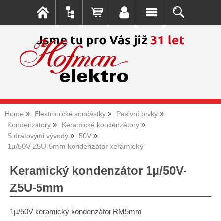
Home
Elektronické součástky
Pasivní prvky
Kondenzátory
Keramické kondenzátory
S drátovými vývody
50V
1µ/50V-Z5U-5mm kondenzátor keramický
Keramický kondenzátor 1µ/50V-
Z5U-5mm
1µ/50V keramický kondenzátor RM5mm