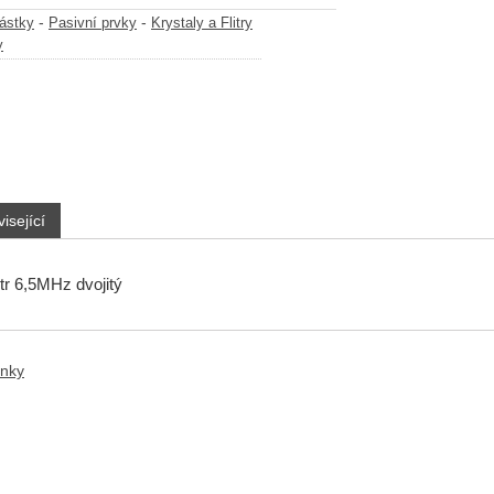
-
-
částky
Pasivní prvky
Krystaly a Flitry
y
isející
tr 6,5MHz dvojitý
anky