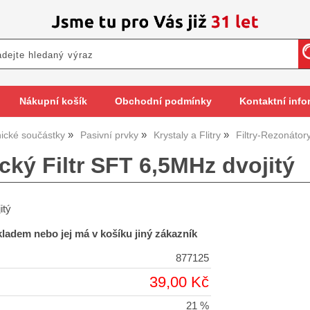
Nákupní košík
Obchodní podmínky
Kontaktní info
nické součástky
Pasivní prvky
Krystaly a Flitry
Filtry-Rezonátor
cký Filtr SFT 6,5MHz dvojitý
itý
skladem nebo jej má v košíku jiný zákazník
877125
39,00 Kč
21 %