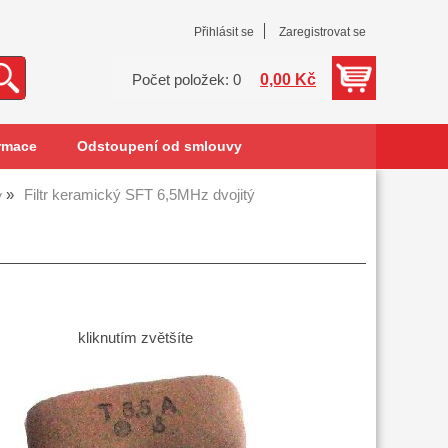
Přihlásit se
Zaregistrovat se
0,00 Kč
Počet položek: 0
rmace
Odstoupení od smlouvy
Filtr keramický SFT 6,5MHz dvojitý
y
kliknutím zvětšíte