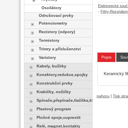
Elektronické sou
Oscilátory
-
Filtry-Rezonátor
Odrušovací prvky
Potenciometry
Rezistory (odpory)
Termistory
Trimry a příslušenstvi
Popis
Souv
Varistory
Kabely, bužírky
Keramický fil
Konektory,redukce,spojky
Konstrukční prvky
Krabičky, nožičky
|
nahoru
Tisk str
Spínače,přepínače,tlačítka,klávesy
Plastový program
Plošné spoje,cuprextit
Relé, magnet.kontakty