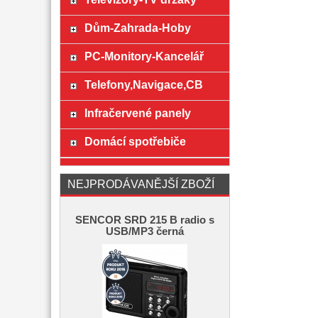
Dům-Zahrada-Hoby
PC-Monitory-Kancelář
Telefony,Navigace,CB
Infračervené panely
Domácí spotřebiče
NEJPRODÁVANĚJŠÍ ZBOŽÍ
SENCOR SRD 215 B radio s
USB/MP3 černá