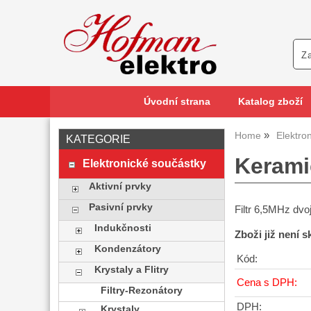
Úvodní strana
Katalog zboží
Home
Elektro
KATEGORIE
Kerami
Elektronické součástky
Aktivní prvky
Pasivní prvky
Filtr 6,5MHz dvoj
Indukčnosti
Zboži již není 
Kondenzátory
Kód:
Krystaly a Flitry
Cena s DPH:
Filtry-Rezonátory
DPH:
Krystaly