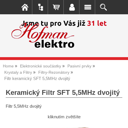
Home
Elektronické součástky
Pasivní prvky
Krystaly a Flitry
Filtry-Rezonátory
Filtr keramický SFT 5,5MHz dvojitý
Keramický Filtr SFT 5,5MHz dvojitý
Filtr 5,5MHz dvojitý
kliknutím zvětšíte