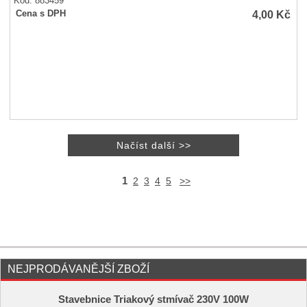
Kód: 883459
4,00
Kč
Cena s DPH
1
2
3
4
5
>>
NEJPRODÁVANĚJŠÍ ZBOŽÍ
Stavebnice Triakový stmívač 230V 100W