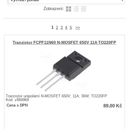
Zobrazení:
1
2
3
4
5
>>
Tranzistor FCPF11N60 N-MOSFET 650V 11A TO220FP
Tranzistor unipolární N-MOSFET 650V; 11A; 36W; TO220FP
Kód: z884969
89,00
Kč
Cena s DPH