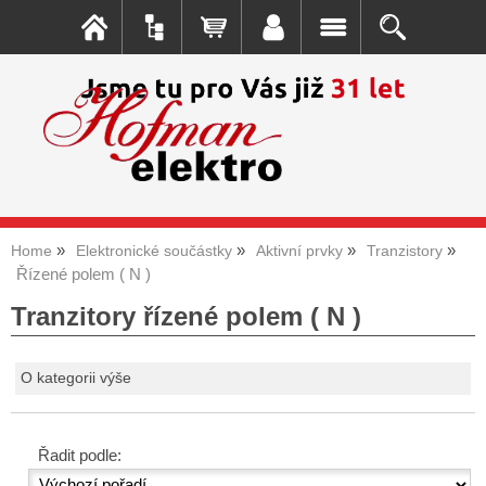
Home
Elektronické součástky
Aktivní prvky
Tranzistory
Řízené polem ( N )
Tranzitory řízené polem ( N )
O kategorii výše
Řadit podle: