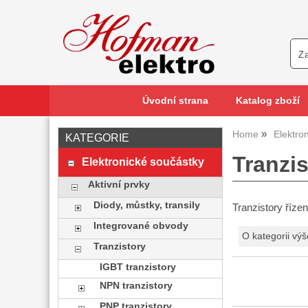
Úvodní strana
Katalog zboží
Home
Elektro
KATEGORIE
Tranzis
Elektronické součástky
Aktivní prvky
Diody, můstky, transily
Tranzistory říze
Integrované obvody
O kategorii výš
Tranzistory
IGBT tranzistory
NPN tranzistory
PNP tranzistory