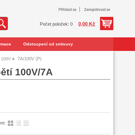
Přihlásit se
Zaregistrovat se
0,00 Kč
Počet položek: 0
rmace
Odstoupení od smlouvy
7A/100V (P)
100V
pětí 100V/7A
ní: