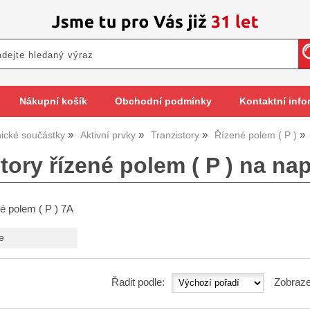
Nákupní košík
Obchodní podmínky
Kontaktní info
nické součástky
Aktivní prvky
Tranzistory
Řízené polem ( P )
tory řízené polem ( P ) na na
né polem ( P ) 7A
e
Řadit podle:
Zobraze