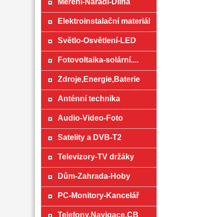
Měření-Nářadí-Dílna
Elektroinstalační materiál
Světlo-Osvětlení-LED
Fotovoltaika-solární....
Zdroje,Energie,Baterie
Anténní technika
Audio-Video-Foto
Satelity a DVB-T2
Televizory-TV držáky
Dům-Zahrada-Hoby
PC-Monitory-Kancelář
Telefony,Navigace,CB