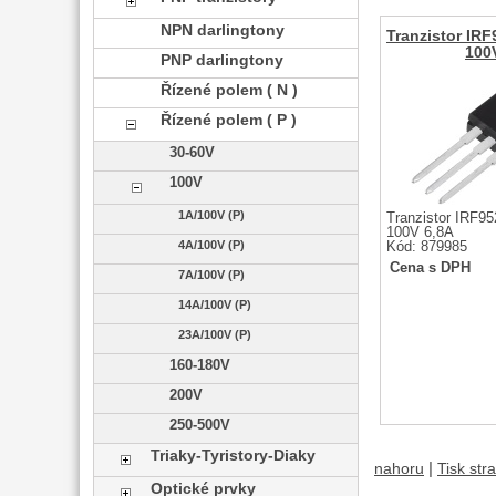
NPN darlingtony
Tranzistor IR
100
PNP darlingtony
Řízené polem ( N )
Řízené polem ( P )
30-60V
100V
1A/100V (P)
Tranzistor IRF
100V 6,8A
4A/100V (P)
Kód: 879985
Cena s DPH
7A/100V (P)
14A/100V (P)
23A/100V (P)
160-180V
200V
250-500V
Triaky-Tyristory-Diaky
|
nahoru
Tisk str
Optické prvky