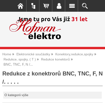
Home
Elektronické součástky
Konektory,redukce,spojky
Redukce, spojky, ( T )
Redukce konektorů
BNC, TNC, F, N /...
Redukce z konektrorů BNC, TNC, F, N
/. . . . .
O kategorii výše