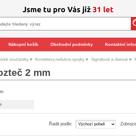
Nákupní košík
Obchodní podmínky
Kontaktní info
nické součástky
Konektory,redukce,spojky
Signálové a datové
rozteč 2 mm
mm
e
Řadit podle:
Zobraze