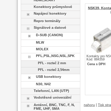
HDMI,SCART
Konektory průmyslové
NSK39, Konta
Napájecí konektory
Repro terminály
Signálové a datové
D-SUB (CANON)
MLW
MOLEX
PFL,PSL,NSG,NSL,SPK
Kontakty pro NS
Kód: 884359
PFL - rozteč 2 mm
Cena s DPH
PFL - rozteč 2,54mm
USB konektory
N30, N42
Telefonní, LAN (UTP)
Vodotěsné univerzální
|
Anténní, BNC, TNC, F, N,
nahoru
Tisk str
FME, UHF, SMA