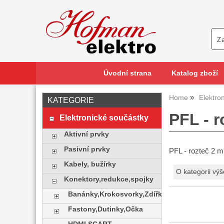
Úvodní strana
Katalog zboží
Home
Elektro
KATEGORIE
PFL - 
Elektronické součástky
Aktivní prvky
Pasivní prvky
PFL - rozteč 2 
Kabely, bužírky
O kategorii výš
Konektory,redukce,spojky
Banánky,Krokosvorky,Zdířky
Fastony,Dutinky,Očka