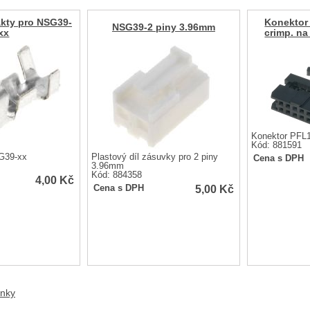
kty pro NSG39-
Konektor
NSG39-2 piny 3.96mm
xx
crimp. n
Konektor PF
Kód: 881591
G39-xx
Plastový díl zásuvky pro 2 piny
Cena s DPH
3.96mm
Kód: 884358
4,00
Kč
5,00
Kč
Cena s DPH
anky