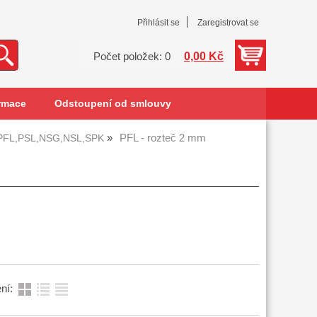
Přihlásit se
Zaregistrovat se
0,00 Kč
Počet položek: 0
rmace
Odstoupení od smlouvy
PFL - rozteč 2 mm
PFL,PSL,NSG,NSL,SPK
ní: