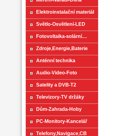
Elektroinstalační materiál
Světlo-Osvětlení-LED
Fotovoltaika-solární....
Zdroje,Energie,Baterie
Anténní technika
Audio-Video-Foto
Satelity a DVB-T2
Televizory-TV držáky
Dům-Zahrada-Hoby
PC-Monitory-Kancelář
Telefony,Navigace,CB