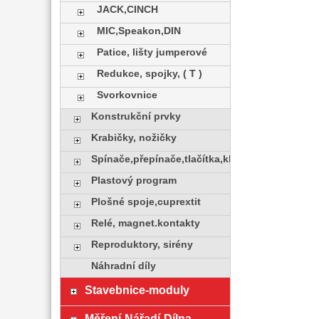
JACK,CINCH
MIC,Speakon,DIN
Patice, lišty jumperové
Redukce, spojky, ( T )
Svorkovnice
Konstrukční prvky
Krabičky, nožičky
Spínače,přepínače,tlačítka,klávesy
Plastový program
Plošné spoje,cuprextit
Relé, magnet.kontakty
Reproduktory, sirény
Náhradní díly
Stavebnice-moduly
Měření-Nářadí-Dílna