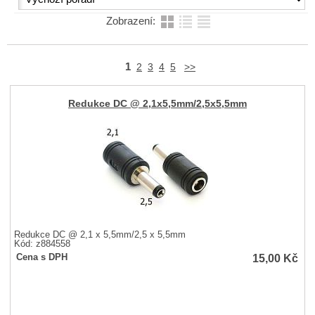
Zobrazení:
1
2
3
4
5
>>
Redukce DC @ 2,1x5,5mm/2,5x5,5mm
Redukce DC @ 2,1 x 5,5mm/2,5 x 5,5mm
Kód: z884558
15,00
Kč
Cena s DPH