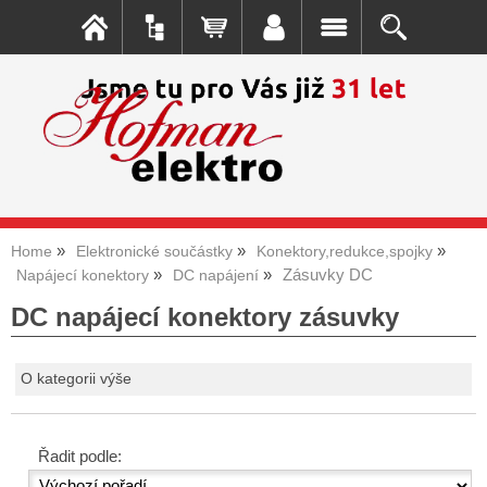
Home
Elektronické součástky
Konektory,redukce,spojky
Zásuvky DC
Napájecí konektory
DC napájení
DC napájecí konektory zásuvky
O kategorii výše
Řadit podle: