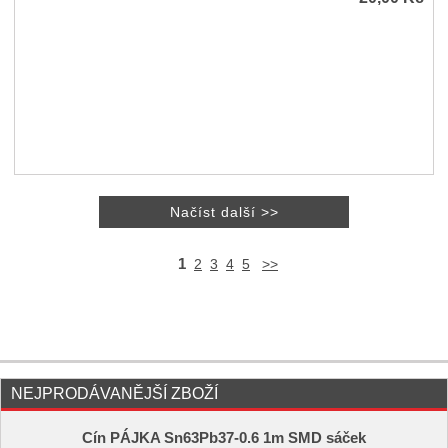
1
2
3
4
5
>>
NEJPRODÁVANĚJŠÍ ZBOŽÍ
Cín PÁJKA Sn63Pb37-0.6 1m SMD sáček