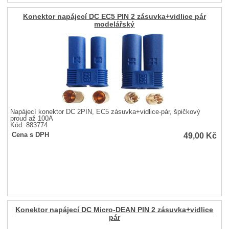
Konektor napájecí DC EC5 PIN 2 zásuvka+vidlice pár
modelářský
Napájecí konektor DC 2PIN, EC5 zásuvka+vidlice-pár, špičkový
proud až 100A
Kód: 883774
49,00
Kč
Cena s DPH
Konektor napájecí DC Micro-DEAN PIN 2 zásuvka+vidlice
pár