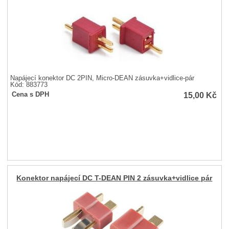
Napájecí konektor DC 2PIN, Micro-DEAN zásuvka+vidlice-pár
Kód: 883773
15,00
Kč
Cena s DPH
Konektor napájecí DC T-DEAN PIN 2 zásuvka+vidlice pár