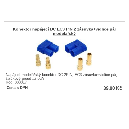
Konektor napájecí DC EC3 PIN 2 zásuvka+vidlice pár
modelářský
Napájecí modelářský konektor DC 2PIN, EC3 zásuvka+vidlice-pár,
špičkový proud až 50A
Kód: 883817
39,00
Kč
Cena s DPH