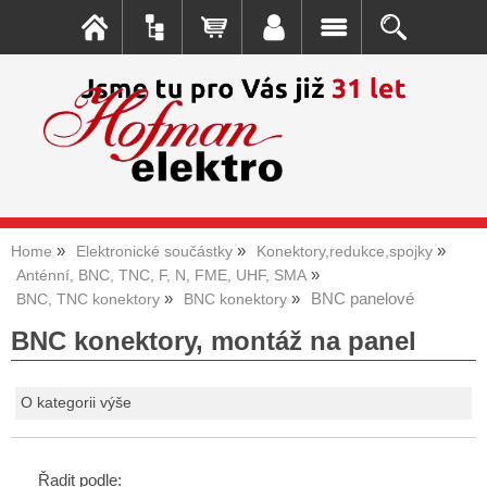
Home
Elektronické součástky
Konektory,redukce,spojky
Anténní, BNC, TNC, F, N, FME, UHF, SMA
BNC panelové
BNC, TNC konektory
BNC konektory
BNC konektory, montáž na panel
O kategorii výše
Řadit podle: