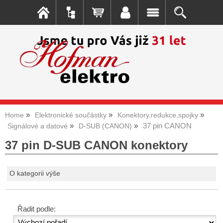
Home
Elektronické součástky
Konektory,redukce,spojky
37 pin CANON
Signálové a datové
D-SUB (CANON)
37 pin D-SUB CANON konektory
O kategorii výše
Řadit podle: