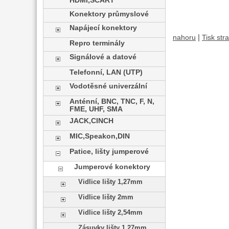
HDMI,SCART
Konektory průmyslové
Napájecí konektory
|
nahoru
Tisk str
Repro terminály
Signálové a datové
Telefonní, LAN (UTP)
Vodotěsné univerzální
Anténní, BNC, TNC, F, N,
FME, UHF, SMA
JACK,CINCH
MIC,Speakon,DIN
Patice, lišty jumperové
Jumperové konektory
Vidlice lišty 1,27mm
Vidlice lišty 2mm
Vidlice lišty 2,54mm
Zásuvky lišty 1,27mm