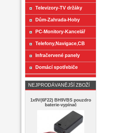
Televizory-TV držáky
Dům-Zahrada-Hoby
PC-Monitory-Kancelář
Telefony,Navigace,CB
Infračervené panely
Domácí spotřebiče
NEJPRODÁVANĚJŠÍ ZBOŽÍ
1x9V(6F22) BH9VBS pouzdro
baterie-vypínač