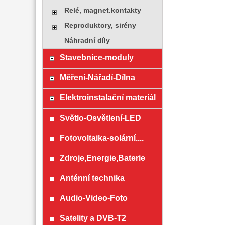
Relé, magnet.kontakty
Reproduktory, sirény
Náhradní díly
Stavebnice-moduly
Měření-Nářadí-Dílna
Elektroinstalační materiál
Světlo-Osvětlení-LED
Fotovoltaika-solární....
Zdroje,Energie,Baterie
Anténní technika
Audio-Video-Foto
Satelity a DVB-T2