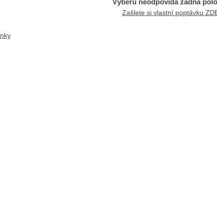
Výběru neodpovídá žádná pol
Zašlete si vlastní poptávku ZD
anky