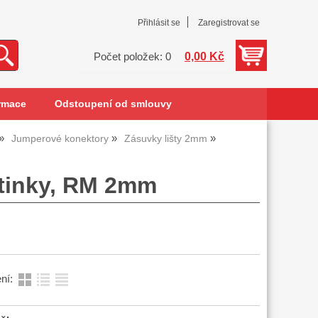
Přihlásit se
Zaregistrovat se
0,00 Kč
Počet položek: 0
rmace
Odstoupení od smlouvy
Jumperové konektory
Zásuvky lišty 2mm
utinky, RM 2mm
ní: