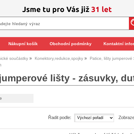
Nákupní košík
Obchodní podmínky
Kontaktní info
nické součástky
Konektory,redukce,spojky
Patice, lišty jumperové
m
 jumperové lišty - zásuvky, d
e
Řadit podle:
Zobraze