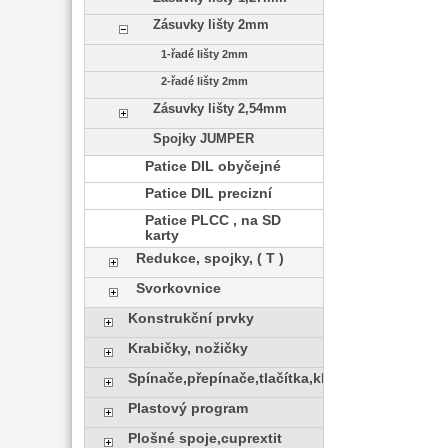
Zásuvky lišty 2mm
1-řadé lišty 2mm
2-řadé lišty 2mm
Zásuvky lišty 2,54mm
Spojky JUMPER
Patice DIL obyčejné
Patice DIL precizní
Patice PLCC , na SD
karty
Redukce, spojky, ( T )
Svorkovnice
Konstrukční prvky
Krabičky, nožičky
Spínače,přepínače,tlačítka,klávesy
Plastový program
Plošné spoje,cuprextit