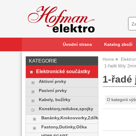
Úvodní strana
Katalog zboží
Home
Elektro
KATEGORIE
1-řadé lišty 2m
Elektronické součástky
1-řadé
Aktivní prvky
Pasivní prvky
Kabely, bužírky
O kategorii výš
Konektory,redukce,spojky
Banánky,Krokosvorky,Zdířky
Fastony,Dutinky,Očka