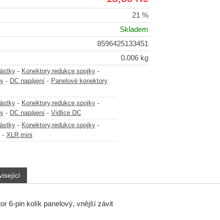
21 %
Skladem
8596425133451
0.006 kg
-
-
částky
Konektory,redukce,spojky
-
-
ry
DC napájení
Panelové konektory
-
-
částky
Konektory,redukce,spojky
-
-
ry
DC napájení
Vidlice DC
-
-
částky
Konektory,redukce,spojky
-
XLR mini
isející
r 6-pin kolík panelový, vnější závit