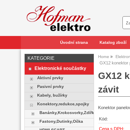
Úvodní strana
Katalog zboží
Home
Elektro
KATEGORIE
GX12 konektor 
Elektronické součástky
GX12 k
Aktivní prvky
závit
Pasivní prvky
Kabely, bužírky
Konektory,redukce,spojky
Konektor panelo
Banánky,Krokosvorky,Zdířky
Kód:
Fastony,Dutinky,Očka
Cena s DPH: