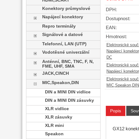
HDMI,SCART
Konektory průmyslové
DPH:
Napájecí konektory
Dostupnost:
Repro terminály
EAN:
Signálové a datové
Hmotnost:
Telefonní, LAN (UTP)
Elektronické sou
Napájecí konekto
Vodotěsné univerzální
DC
Anténní, BNC, TNC, F, N,
Elektronické sou
FME, UHF, SMA
Napájecí konekto
JACK,CINCH
Elektronické sou
MIC,Speakon,DIN
MIC,Speakon,DIN
DIN a MINI DIN vidlice
DIN a MINI DIN zásuvky
XLR vidlice
Popis
Souv
XLR zásuvky
XLR mini
GX12 konekto
Speakon