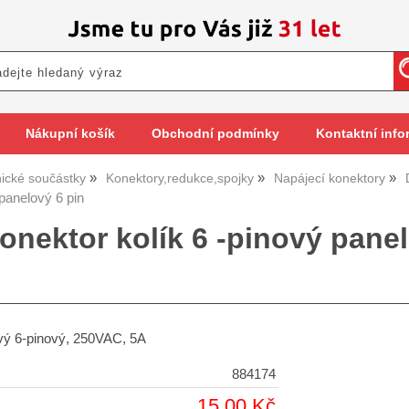
Nákupní košík
Obchodní podmínky
Kontaktní info
nické součástky
Konektory,redukce,spojky
Napájecí konektory
panelový 6 pin
onektor kolík 6 -pinový panel
vý 6-pinový, 250VAC, 5A
884174
15,00 Kč