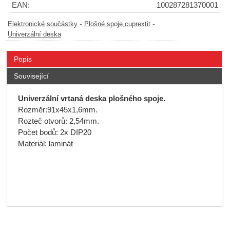
EAN:
100287281370001
-
-
Elektronické součástky
Plošné spoje,cuprextit
Univerzální deska
Popis
Související
Univerzální vrtaná deska plošného spoje.
Rozměr:91x45x1,6mm.
Rozteč otvorů: 2,54mm.
Počet bodů: 2x DIP20
Materiál: laminát