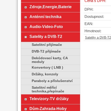
Cena s DPH:
Zdroje,Energie,Baterie
DPH:
Anténní technika
Dostupnost:
EAN:
Audio-Video-Foto
Hmotnost:
Satelity a DVB-T2
Satelity a DVB-T2
Satelitní přijímače
DVB-T2 přijímače
Dekódovací karty, CA
moduly
Konvertory ( LNB )
Držáky, konzoly
Paraboly a příslušenství
Satelitní měřící
technika,přepínače
Televizory-TV držáky
Dům-Zahrada-Hoby