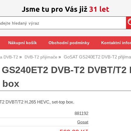
Nákupní košík
Obchodní podmínky
Kontaktní info
GoSAT GS240ET2 DVB-T2 přijímač
y a DVB-T2
DVB-T2 přijímače
GS240ET2 DVB-T2 DVBT/T2 H
p box
 DVBT/T2 H.265 HEVC, set-top box.
881192
Gosat