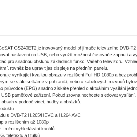
 GoSAT GS240ET2 je inovovaný model přijímače televizního DVB-T2
ovat nastavení na USB, nebo využít možnost časovače zapnutí a v
dač pro snadnou obsluhu základních funkcí Vašeho televizoru. Vzhle
tmí, rovněž lze upravit jas displeje na předním panelu.
ponuje vynikající kvalitou obrazu v rozlišení Full HD 1080p a bez pr
erým se stále setkáme v pohraničí, nebo u kabelových rozvodů byto
 průvodce (EPG) snadno získáte přehled o aktuálním vysílání jednot
 USB paměťové zařízení. Pokud zrovna nechcete sledovat vysílání, 
í obsah v podobě videí, hudby a obrázků.
roduktu
uladu s DVB-T2 H.265/HEVC a H.264 AVC
p s rozlišením až 1080p
é i ruční vyhledávání kanálů
, teletextu a titulků