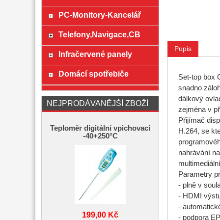
PC-Monitory-Kancelář
Telefony,Navigace,CB
Popis
Infračervené panely
Domácí spotřebiče
Set-top box
snadno záloh
dálkový ovla
NEJPRODÁVANĚJŠÍ ZBOŽÍ
zejména v pří
Přijímač dis
Teploměr digitální vpichovací
H.264, se kt
-40+250°C
programového
nahrávání na
multimediáln
Parametry p
- plně v so
- HDMI výstu
- automatick
199,00 Kč
- podpora EPG