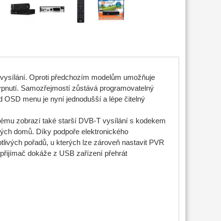
 vysílání. Oproti předchozím modelům umožňuje
ypnutí. Samozřejmostí zůstává programovatelný
d OSD menu je nyní jednodušší a lépe čitelný
oblému zobrazí také starší DVB-T vysílání s kodekem
vých domů. Díky podpoře elektronického
livých pořadů, u kterých lze zároveň nastavit PVR
přijímač dokáže z USB zařízení přehrát