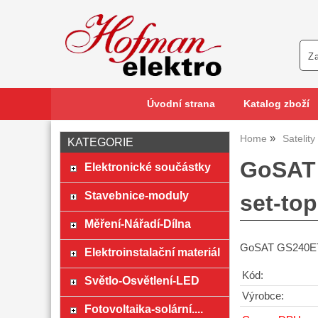
Úvodní strana
Katalog zboží
Home
Satelit
KATEGORIE
GoSAT 
Elektronické součástky
Stavebnice-moduly
set-to
Měření-Nářadí-Dílna
GoSAT GS240ET2
Elektroinstalační materiál
Kód:
Světlo-Osvětlení-LED
Výrobce:
Fotovoltaika-solární....