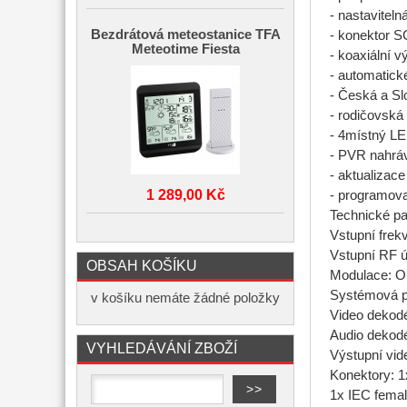
- nastavitel
Bezdrátová meteostanice TFA
- konektor S
Meteotime Fiesta
- koaxiální v
- automatick
- Česká a Sl
- rodičovská 
- 4místný LE
- PVR nahráv
- aktualizac
1 289,00 Kč
- programova
Technické p
Vstupní frek
Vstupní RF ú
OBSAH KOŠÍKU
Modulace: 
Systémová 
v košíku nemáte žádné položky
Video dekod
Audio dekodé
VYHLEDÁVÁNÍ ZBOŽÍ
Výstupní vide
Konektory: 
1x IEC femal