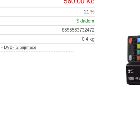
560,00 Kč
21 %
Skladem
8595563732472
0.4 kg
-
DVB-T2 přijímače