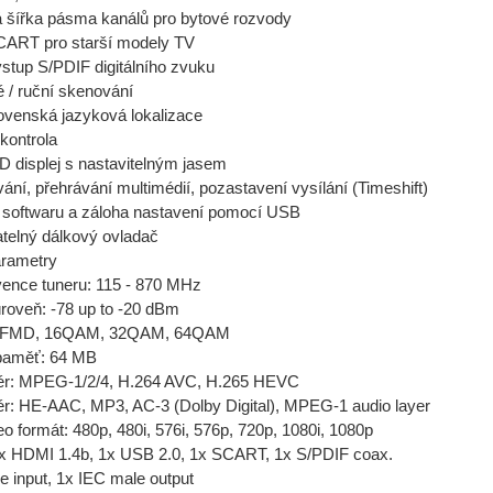
ná šířka pásma kanálů pro bytové rozvody
CART pro starší modely TV
ýstup S/PDIF digitálního zvuku
é / ruční skenování
ovenská jazyková lokalizace
kontrola
D displej s nastavitelným jasem
ání, přehrávání multimédií, pozastavení vysílání (Timeshift)
e softwaru a záloha nastavení pomocí USB
telný dálkový ovladač
arametry
vence tuneru: 115 - 870 MHz
roveň: -78 up to -20 dBm
OFMD, 16QAM, 32QAM, 64QAM
paměť: 64 MB
ér: MPEG-1/2/4, H.264 AVC, H.265 HEVC
r: HE-AAC, MP3, AC-3 (Dolby Digital), MPEG-1 audio layer
o formát: 480p, 480i, 576i, 576p, 720p, 1080i, 1080p
1x HDMI 1.4b, 1x USB 2.0, 1x SCART, 1x S/PDIF coax.
e input, 1x IEC male output