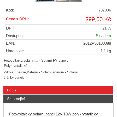
Kód:
787096
399,00 Kč
Cena s DPH:
DPH:
21 %
Dostupnost:
Skladem
EAN:
2012P50100088
Hmotnost:
1.1 kg
-
-
Fotovoltaika-solární....
Solární FV panely
Polykrystalické
-
-
Zdroje,Energie,Baterie
Solární energie
Solární
články,panely
Popis
Související
Fotovoltaický solární panel 12V/10W polykrystalický