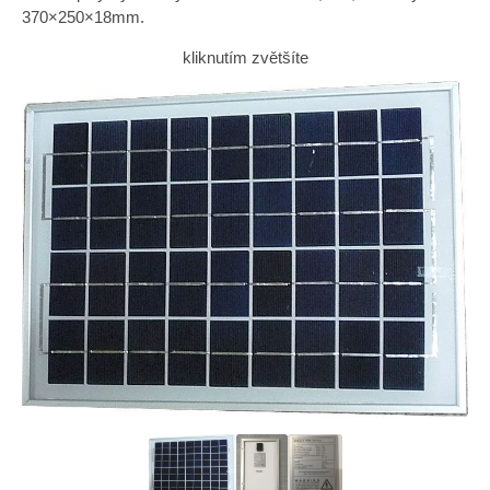
370×250×1­8mm.
kliknutím zvětšíte