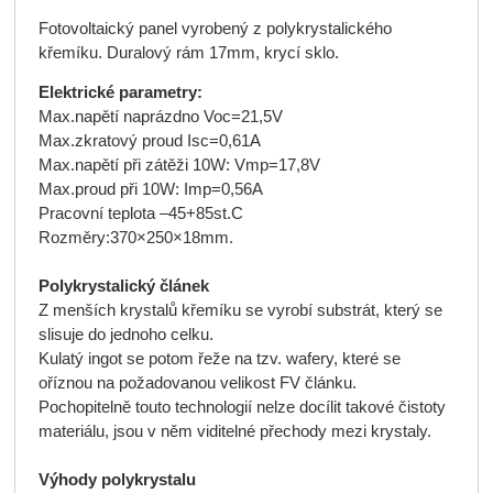
Fotovoltaický panel vyrobený z polykrystalického
křemíku. Duralový rám 17mm, krycí sklo.
Elektrické parametry:
Max.napětí naprázdno Voc=21,5V
Max.zkratový proud Isc=0,61A
Max.napětí při zátěži 10W: Vmp=17,8V
Max.proud při 10W: Imp=0,56A
Pracovní teplota –45+85st.C
Rozměry:370×250×1­8mm.
Polykrystalický článek
Z menších krystalů křemíku se vyrobí substrát, který se
slisuje do jednoho celku.
Kulatý ingot se potom řeže na tzv. wafery, které se
oříznou na požadovanou velikost FV článku.
Pochopitelně touto technologií nelze docílit takové čistoty
materiálu, jsou v něm viditelné přechody mezi krystaly.
Výhody polykrystalu