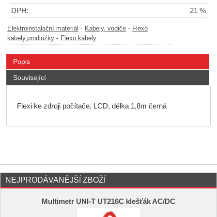
DPH:
21 %
-
-
Elektroinstalační materiál
Kabely, vodiče
Flexo
-
kabely,prodlužky
Flexo kabely
Popis
Související
Flexi ke zdroji počítače, LCD, délka 1,8m černá
NEJPRODÁVANĚJŠÍ ZBOŽÍ
Multimetr UNI-T UT216C klešťák AC/DC