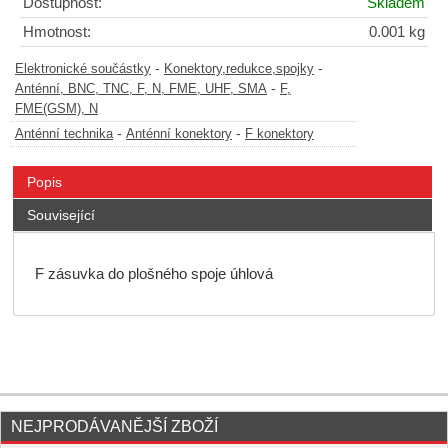
Dostupnost:
Skladem
Hmotnost:
0.001 kg
-
-
Elektronické součástky
Konektory,redukce,spojky
-
Anténní, BNC, TNC, F, N, FME, UHF, SMA
F,
FME(GSM), N
-
-
Anténní technika
Anténní konektory
F konektory
Popis
Související
F zásuvka do plošného spoje úhlová
NEJPRODÁVANĚJŠÍ ZBOŽÍ