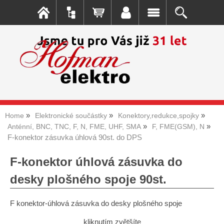
Home
Elektronické součástky
Konektory,redukce,spojky
Anténní, BNC, TNC, F, N, FME, UHF, SMA
F, FME(GSM), N
F-konektor zásuvka úhlová 90st. do DPS
F-konektor úhlová zásuvka do
desky plošného spoje 90st.
F konektor-úhlová zásuvka do desky plošného spoje
kliknutím zvětšíte