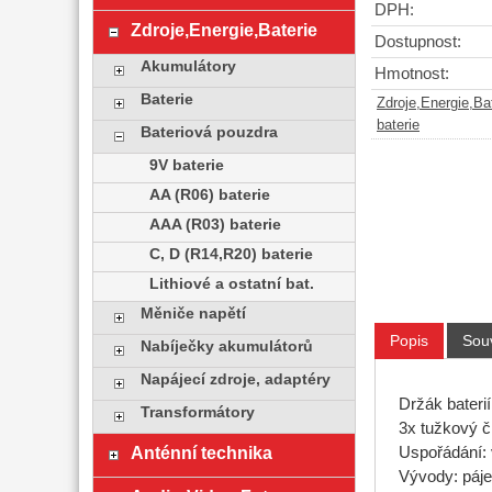
DPH:
Zdroje,Energie,Baterie
Dostupnost:
Akumulátory
Hmotnost:
Baterie
Zdroje,Energie,Ba
baterie
Bateriová pouzdra
9V baterie
AA (R06) baterie
AAA (R03) baterie
C, D (R14,R20) baterie
Lithiové a ostatní bat.
Měniče napětí
Popis
Souv
Nabíječky akumulátorů
Napájecí zdroje, adaptéry
Držák baterií
Transformátory
3x tužkový č
Anténní technika
Uspořádání: 
Vývody: páje