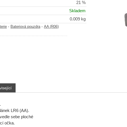
21 %
Skladem
0.009 kg
-
-
terie
Bateriová pouzdra
AA (R06)
isející
.
lánek LR6 (AA).
vedle sebe ploché
cí očka.