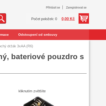
Přihlásit se
Zaregistrovat se
0,00 Kč
Počet položek: 0
rmace
Odstoupení od smlouvy
chý držák 3xAA (R6)
hý, bateriové pouzdro s
kliknutím zvětšíte