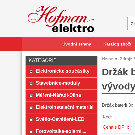
Úvodní strana
Katalog zboží
Home
Zdroje,
KATEGORIE
Držák 
Elektronické součástky
Stavebnice-moduly
vývody
Měření-Nářadí-Dílna
Držák baterií 3x
Elektroinstalační materiál
Kód:
Světlo-Osvětlení-LED
Cena s DPH:
Fotovoltaika-solární....