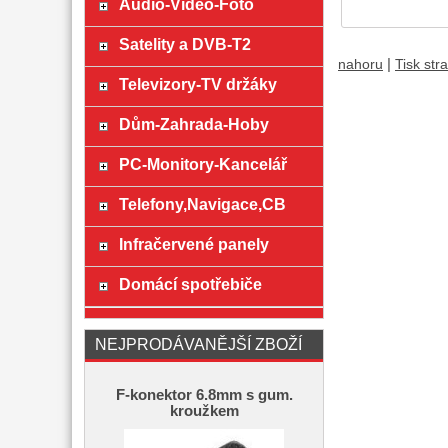
Audio-Video-Foto
Satelity a DVB-T2
|
nahoru
Tisk str
Televizory-TV držáky
Dům-Zahrada-Hoby
PC-Monitory-Kancelář
Telefony,Navigace,CB
Infračervené panely
Domácí spotřebiče
NEJPRODÁVANĚJŠÍ ZBOŽÍ
F-konektor 6.8mm s gum.
kroužkem