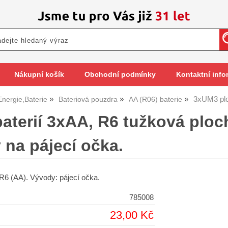
Nákupní košík
Obchodní podmínky
Kontaktní info
3xUM3 plo
Energie,Baterie
Bateriová pouzdra
AA (R06) baterie
baterií 3xAA, R6 tužková ploc
 na pájecí očka.
 R6 (AA). Vývody: pájecí očka.
785008
23,00 Kč