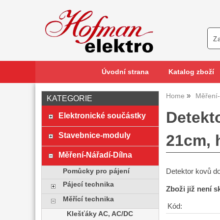
Úvodní strana
Katalog zboží
Home
Měření-
KATEGORIE
Detekt
Elektronické součástky
Stavebnice-moduly
21cm, 
Měření-Nářadí-Dílna
Detektor kovů d
Pomůcky pro pájení
Pájecí technika
Zboži již není 
Měřící technika
Kód:
Klešťáky AC, AC/DC