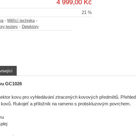
4 999,00 Kč
21 %
-
-
na
Měřící technika
-
ry,testery
Detektory
isející
ovu GC1026
tektor kovu pro vyhledávání ztracených kovových předmětů. Přehled
 kovů. Rukojeť a příložník na rameno s protiskluzovým povrchem.
mu
plej