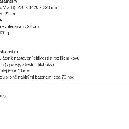
arametry:
x V x H): 220 x 1420 x 220 mm
y: 21 cm
AA
 vyhledávání: 22 cm
400 g
 sluchátka
látor k nastavení citlivosti a rozlišení kovů
mu (vysoký, střední, hluboký)
splej 60 x 40 mm
zu s plně nabitými bateriemi cca 70 hod
anky