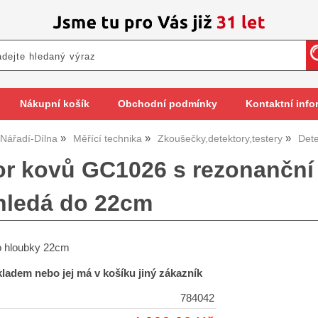
Nákupní košík
Obchodní podmínky
Kontaktní info
Nářadí-Dílna
Měřící technika
Zkoušečky,detektory,testery
Dete
or kovů GC1026 s rezonanční
hledá do 22cm
o hloubky 22cm
skladem nebo jej má v košíku jiný zákazník
784042