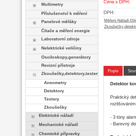
Cena s DPH:
Multimetry
DPH:
Příslušenství k měření
Měření-Nářadí-Díl
Panelové měřáky
Zkoušečky,detekto
Čítače a měření energie
Laboratorní zdroje
Nelektrické veličiny
Osciloskopy,generátory
Revizní přístroje
Popis
Souv
Zkoušečky,detektory,testery
Aneometry
Detektor k
Detektory
Praktický de
Testery
rozlišováním
Zkoušečky
Elektrické nářadí
- 3 tóny alar
- Barevný dis
Mechanické nářadí
Chemické přípravky