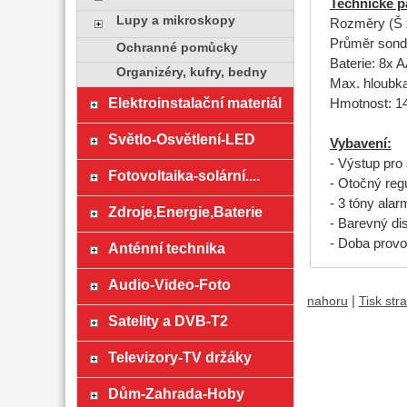
Technické p
Lupy a mikroskopy
Rozměry (Š 
Průměr sond
Ochranné pomůcky
Baterie: 8x 
Organizéry, kufry, bedny
Max. hloubka
Elektroinstalační materiál
Hmotnost: 1
Světlo-Osvětlení-LED
Vybavení:
- Výstup pro
Fotovoltaika-solární....
- Otočný regu
- 3 tóny alar
Zdroje,Energie,Baterie
- Barevný di
- Doba provo
Anténní technika
Audio-Video-Foto
|
nahoru
Tisk str
Satelity a DVB-T2
Televizory-TV držáky
Dům-Zahrada-Hoby