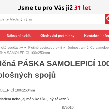
Nákupní košík
Obchodní podmínky
Kontaktní info
nické součástky
Plošné spoje,cuprextit
Jednostranný, Cu samolepíc
SKA SAMOLEPICÍ 100x250mm
děná PÁSKA SAMOLEPICÍ 100
plošných spojů
OLEPICÍ 100x250mm
skladem nebo jej má v košíku jiný zákazník
875010