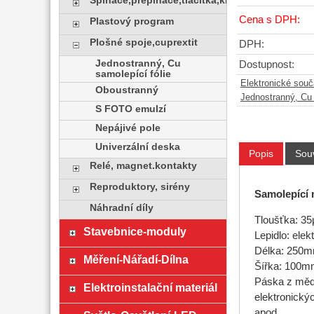
Spínače,přepínače,tlačítka,klávesy
Cena s DPH:
Plastový program
Plošné spoje,cuprextit
DPH:
Jednostranný, Cu
Dostupnost:
samolepící fólie
Elektronické sou
Oboustranný
Jednostranný, Cu 
S FOTO emulzí
Nepájivé pole
Univerzální deska
Popis
Souv
Relé, magnet.kontakty
Reproduktory, sirény
Samolepící 
Náhradní díly
Tloušťka: 3
Stavebnice-moduly
Lepidlo: elek
Délka: 250
Měření-Nářadí-Dílna
Šířka: 100
Páska z mědě
Elektroinstalační materiál
elektronickýc
apod.