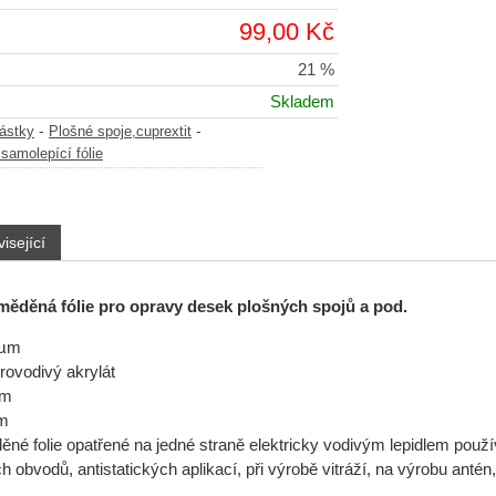
99,00 Kč
21 %
Skladem
-
-
částky
Plošné spoje,cuprextit
samolepící fólie
isející
měděná fólie pro opravy desek plošných spojů a pod.
5µm
trovodivý akrylát
mm
mm
né folie opatřené na jedné straně elektricky vodivým lepidlem použív
h obvodů, antistatických aplikací, při výrobě vitráží, na výrobu antén,