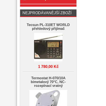
NEJPRODÁVANĚJŠÍ ZBOŽÍ
Tecsun PL-310ET WORLD
přehledový přijímač
1 780,00 Kč
Termostat H-070/10A
bimetalový 70°C, NC-
rozepínací vratný