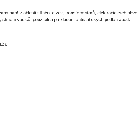
ána např v oblasti stínění cívek, transformátorů, elektronických obvodů
 stínění vodičů, použitelná při kladení antistatických podlah apod.
anky