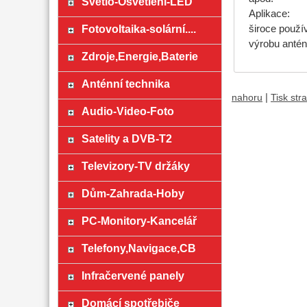
Světlo-Osvětlení-LED
Aplikace:
Fotovoltaika-solární....
široce použív
výrobu antén,
Zdroje,Energie,Baterie
Anténní technika
|
nahoru
Tisk str
Audio-Video-Foto
Satelity a DVB-T2
Televizory-TV držáky
Dům-Zahrada-Hoby
PC-Monitory-Kancelář
Telefony,Navigace,CB
Infračervené panely
Domácí spotřebiče