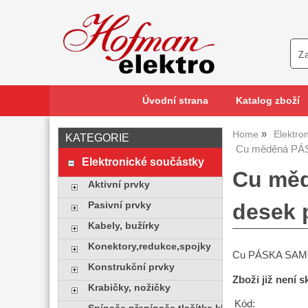
Úvodní strana
Katalog zboží
Home
Elektro
KATEGORIE
Cu měděná PÁ
Elektronické součástky
Cu mě
Aktivní prvky
desek 
Pasivní prvky
Kabely, bužírky
Konektory,redukce,spojky
Cu PÁSKA SAM
Konstrukční prvky
Zboži již není 
Krabičky, nožičky
Kód: