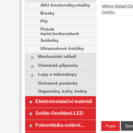
AKU šroubováky,vrtačky
Měření-Nářadí-Díl
čističky
Brusky
Pily
Pistole
lepící,horkovzduch
Svářečky
Ultrazvukové čističky
Mechanické nářadí
Chemické přípravky
Lupy a mikroskopy
Ochranné pomůcky
Organizéry, kufry, bedny
Elektroinstalační materiál
Světlo-Osvětlení-LED
Fotovoltaika-solární....
Popis
Souv