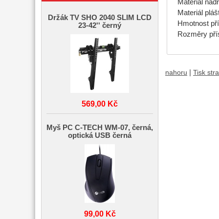
Materiál nádr
Materiál plá
Držák TV SHO 2040 SLIM LCD
Hmotnost pří
23-42'' černý
Rozměry přís
|
nahoru
Tisk str
569,00 Kč
Myš PC C-TECH WM-07, černá,
optická USB černá
99,00 Kč