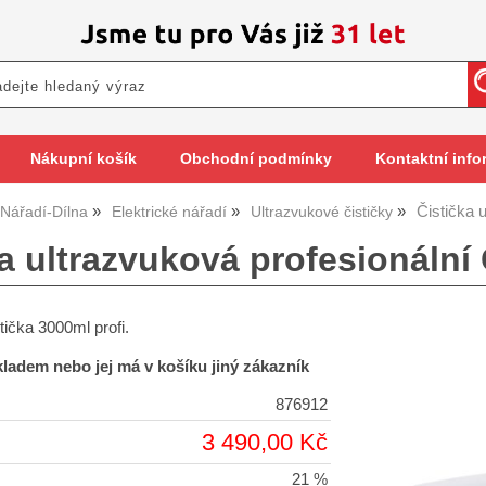
Nákupní košík
Obchodní podmínky
Kontaktní info
Čistička 
Nářadí-Dílna
Elektrické nářadí
Ultrazvukové čističky
ka ultrazvuková profesionální
tička 3000ml profi.
skladem nebo jej má v košíku jiný zákazník
876912
3 490,00 Kč
21 %