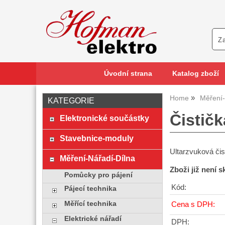
Úvodní strana
Katalog zboží
Home
Měření-
KATEGORIE
Čistič
Elektronické součástky
Stavebnice-moduly
Ultarzvuková čis
Měření-Nářadí-Dílna
Zboži již není 
Pomůcky pro pájení
Kód:
Pájecí technika
Měřící technika
Cena s DPH:
Elektrické nářadí
DPH: