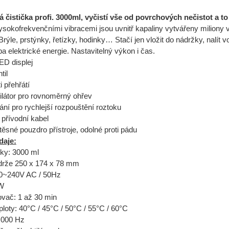
 čistička profi. 3000ml, vyčistí vše od povrchových nečistot a to
sokofrekvenčními vibracemi jsou uvnitř kapaliny vytvářeny miliony 
. Brýle, prstýnky, řetízky, hodinky… Stačí jen vložit do nádržky, nalít v
a elektrické energie. Nastavitelný výkon i čas.
ED displej
til
 přehřátí
tilátor pro rovnoměrný ohřev
í pro rychlejší rozpouštění roztoku
přívodní kabel
těsné pouzdro přístroje, odolné proti pádu
daje:
ky: 3000 ml
rže 250 x 174 x 78 mm
20~240V AC / 50Hz
 W
ovač: 1 až 30 min
ploty: 40°C / 45°C / 50°C / 55°C / 60°C
.000 Hz