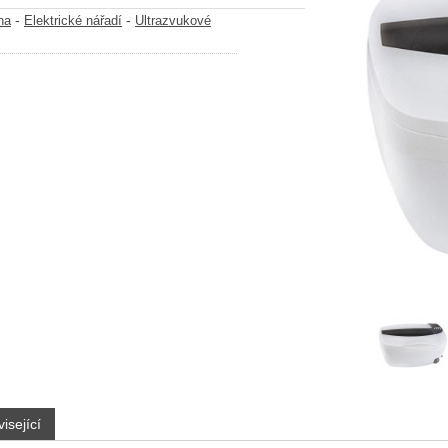
-
-
na
Elektrické nářadí
Ultrazvukové
isející