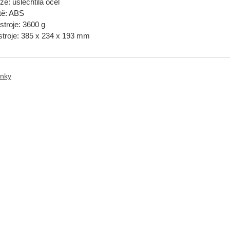
že: ušlechtilá ocel
ště: ABS
stroje: 3600 g
troje: 385 x 234 x 193 mm
anky