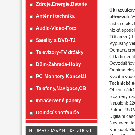
Zdroje,Energie,Baterie
Ultrazvuková
Anténní technika
ultrazvuk.
Vy
čisticí efekt
Audio-Video-Foto
nízká spotřeb
Tříbarevný L
Satelity a DVB-T2
Výpustný ven
Ochrana proti
Televizory-TV držáky
Chladicí ven
Odvzdušňován
Dům-Zahrada-Hoby
Odnímatelný 
PC-Monitory-Kancelář
Kvalitní vodo
Technické ú
Telefony,Navigace,CB
Objem nádrž
Rozměry nád
Infračervené panely
Napájení: 2
Příkon: 150
Domácí spotřebiče
Digitální čas
Nastavení te
Kmitočet: 36
NEJPRODÁVANĚJŠÍ ZBOŽÍ