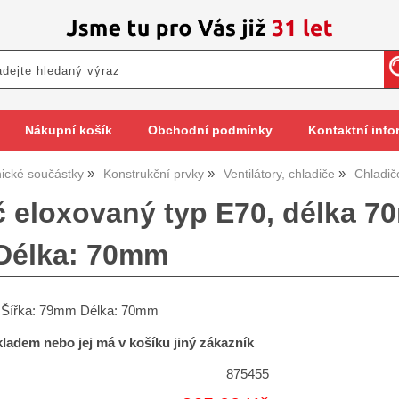
Nákupní košík
Obchodní podmínky
Kontaktní info
nické součástky
Konstrukční prvky
Ventilátory, chladiče
Chladič
 eloxovaný typ E70, délka 70m
Délka: 70mm
, Šířka: 79mm Délka: 70mm
skladem nebo jej má v košíku jiný zákazník
875455