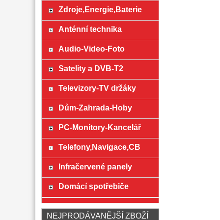
Zdroje,Energie,Baterie
Anténní technika
Audio-Video-Foto
Satelity a DVB-T2
Televizory-TV držáky
Dům-Zahrada-Hoby
PC-Monitory-Kancelář
Telefony,Navigace,CB
Infračervené panely
Domácí spotřebiče
NEJPRODÁVANĚJŠÍ ZBOŽÍ