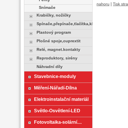
|
nahoru
Tisk str
Snímače
Krabičky, nožičky
Spínače,přepínače,tlačítka,klávesy
Plastový program
Plošné spoje,cuprextit
Relé, magnet.kontakty
Reproduktory, sirény
Náhradní díly
Stavebnice-moduly
Měření-Nářadí-Dílna
Elektroinstalační materiál
Světlo-Osvětlení-LED
Fotovoltaika-solární....