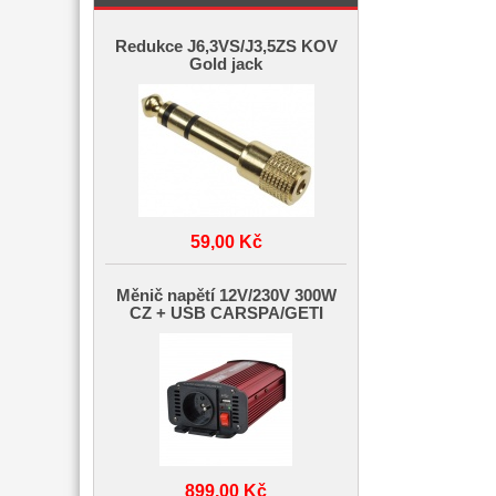
Redukce J6,3VS/J3,5ZS KOV
Gold jack
59,00 Kč
Měnič napětí 12V/230V 300W
CZ + USB CARSPA/GETI
899,00 Kč