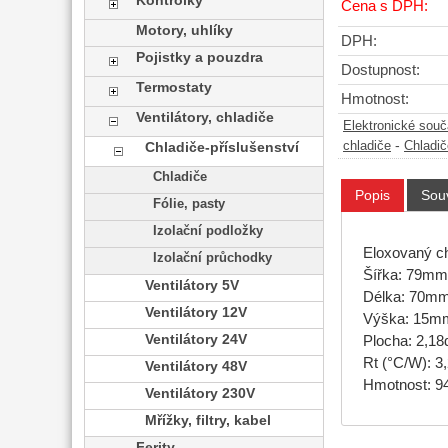
Kontrolky
Cena s DPH:
Motory, uhlíky
DPH:
Pojistky a pouzdra
Dostupnost:
Termostaty
Hmotnost:
Ventilátory, chladiče
Elektronické sou
-
chladiče
Chladič
Chladiče-příslušenství
Chladiče
Popis
Souv
Fólie, pasty
Izolační podložky
Eloxovaný ch
Izolační průchodky
Šířka: 79mm
Ventilátory 5V
Délka: 70m
Ventilátory 12V
Výška: 15m
Ventilátory 24V
Plocha: 2,1
Rt (°C/W): 3
Ventilátory 48V
Hmotnost: 9
Ventilátory 230V
Mřížky, filtry, kabel
Ferity