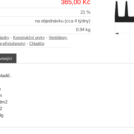
365,00 Kč
21 %
na objednávku (cca 4 týdny)
0.94 kg
-
-
částky
Konstrukční prvky
Ventilátory,
-
e-příslušenství
Chladiče
isející
ladič.
m
m
8dm2
,2
4g