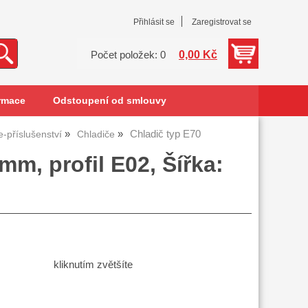
Přihlásit se
Zaregistrovat se
0,00 Kč
Počet položek: 0
rmace
Odstoupení od smlouvy
Chladič typ E70
e-příslušenství
Chladiče
m, profil E02, Šířka:
kliknutím zvětšíte