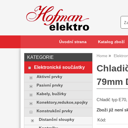
Úvodní strana
Katalog zboží
Home
Elektro
KATEGORIE
Chladič
Elektronické součástky
Aktivní prvky
79mm 
Pasivní prvky
Kabely, bužírky
Chladič typ E70
Konektory,redukce,spojky
Zboži již není 
Konstrukční prvky
Distanční sloupky
Kód: