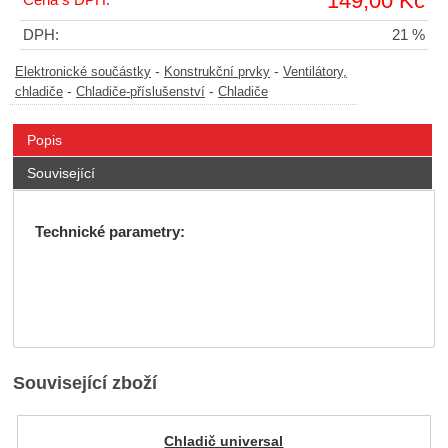
149,00 Kč
Cena s DPH:
DPH:
21 %
-
-
Elektronické součástky
Konstrukční prvky
Ventilátory,
-
-
chladiče
Chladiče-příslušenství
Chladiče
Popis
Související
Technické parametry:
Související zboží
Chladič universal