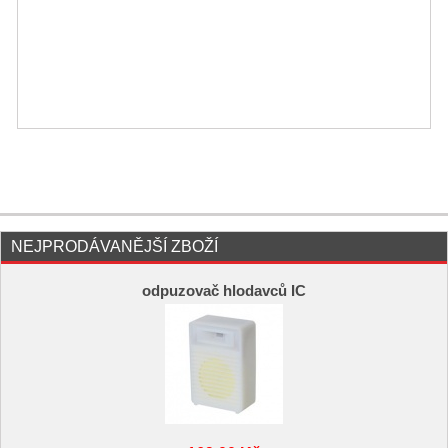
NEJPRODÁVANĚJŠÍ ZBOŽÍ
odpuzovač hlodavců IC