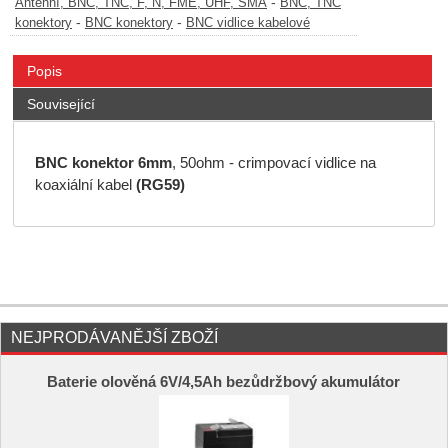
-
Anténní, BNC, TNC, F, N, FME, UHF, SMA
BNC, TNC
-
-
konektory
BNC konektory
BNC vidlice kabelové
Popis
Související
BNC konektor 6mm
, 50ohm - crimpovací vidlice na
koaxiální kabel
(RG59)
NEJPRODÁVANĚJŠÍ ZBOŽÍ
Baterie olověná 6V/4,5Ah bezůdržbový akumulátor